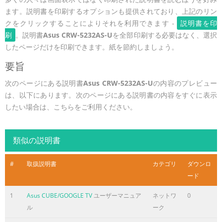
ます。説明書を印刷するオプションも提供されており、上記のリン
クをクリックすることによりそれを利用できます -
説明書を印
刷
。説明書
Asus CRW-5232AS-U
を全部印刷する必要はなく、選択
したページだけを印刷できます。紙を節約しましょう。
要旨
次のページにある説明書
Asus CRW-5232AS-U
の内容のプレビュー
は、以下にあります。次のページにある説明書の内容をすぐに表示
したい場合は、こちらをご利用ください。
類似の説明書
#
取扱説明書
カテゴリ
ダウンロ
ード
1
Asus CUBE/GOOGLE TV
ユーザーマニュア
ネットワ
0
ル
ーク