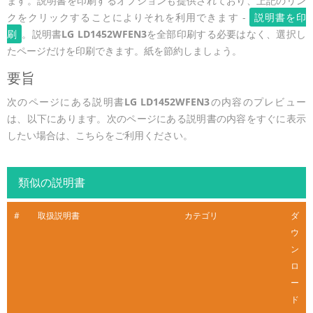
ます。説明書を印刷するオプションも提供されており、上記のリン
クをクリックすることによりそれを利用できます -
説明書を印
刷
。説明書
LG LD1452WFEN3
を全部印刷する必要はなく、選択し
たページだけを印刷できます。紙を節約しましょう。
要旨
次のページにある説明書
LG LD1452WFEN3
の内容のプレビュー
は、以下にあります。次のページにある説明書の内容をすぐに表示
したい場合は、こちらをご利用ください。
類似の説明書
#
取扱説明書
カテゴリ
ダ
ウ
ン
ロ
ー
ド