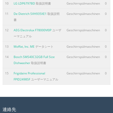
10
LG LDP6797BD
取扱説明書
Geschirrspülmaschinen
0
11
De Dietrich SVH935XE1
取扱説明
Geschirrspülmaschinen
0
書
12
AEG Electrolux F78000VI0P
ユーザ
Geschirrspülmaschinen
0
ーマニュアル
13
Moffat, Inc. ME
データシート
Geschirrspülmaschinen
0
14
Bosch SMS40C32GB Full Size
Geschirrspülmaschinen
0
Dishwasher
取扱説明書
15
Frigidaire Professional
Geschirrspülmaschinen
0
FPID2498SF
ユーザーマニュアル
連絡先