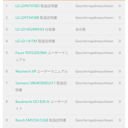
1
LG LDP6797BD
取扱説明書
Geschirrspülmaschinen
0
2
LG LDF5545BB
取扱説明書
Geschirrspülmaschinen
0
3
LG LD1452WFEN3
仕様書
未分類
0
4
LG LD-1415M
取扱説明書
Geschirrspülmaschinen
0
5
Faure FDF22003WA
ユーザーマニ
Geschirrspülmaschinen
0
ュアル
6
Washtech XP
ユーザーマニュアル
Geschirrspülmaschinen
0
7
Siemens SR64E000EU/11
取扱説
Geschirrspülmaschinen
0
明書
8
Bauknecht GCI 826 IX
ユーザーガ
Geschirrspülmaschinen
0
イド
9
Bosch SMS53A12GB
取扱説明書
Geschirrspülmaschinen
0