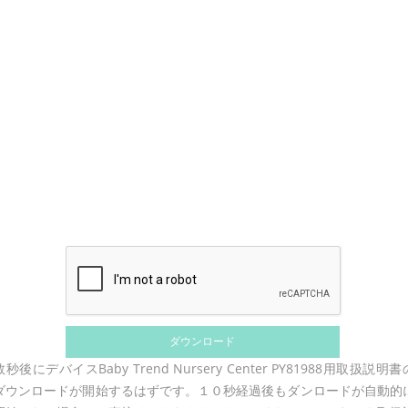
数秒後にデバイスBaby Trend Nursery Center PY81988用取扱説明書
ダウンロードが開始するはずです。１０秒経過後もダンロードが自動的