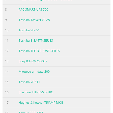
8
APC SMART-UPS 750
9
Toshiba Tosvert VF-A5
10
Toshiba VF-FS1
11
Toshiba B-SA4TP SERIES
12
Toshiba TEC B B-SX5T SERIES
13
Sony ICF-SW7600GR
14
Mitutoyo qm-data 200
15
Toshiba VF-S11
16
Star Trac FITNESS S-TRC
17
Hughes & Kettner TRIAMP MK II
18
Tanaka ECS-3351