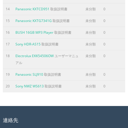
14
Panasonic KXTCD951
取扱説明書
未分類
0
15
Panasonic KXTG7341G
取扱説明書
未分類
0
16
BUSH 16GB MP3 Player
取扱説明書
未分類
0
17
Sony HDR-AS15
取扱説明書
未分類
0
18
Electrolux EKK54506OW
ユーザーマニュ
未分類
0
アル
19
Panasonic SLJ910
取扱説明書
未分類
0
20
Sony NWZ WS613
取扱説明書
未分類
0
連絡先