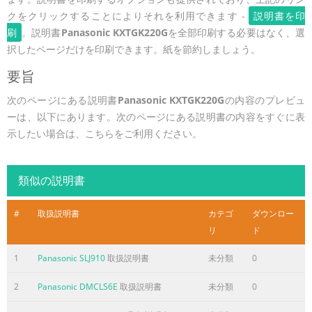
クをクリックすることによりそれを利用できます -
説明書を印
刷
。説明書
Panasonic KXTGK220G
を全部印刷する必要はなく、選
択したページだけを印刷できます。紙を節約しましょう。
要旨
次のページにある説明書
Panasonic KXTGK220G
の内容のプレビュ
ーは、以下にあります。次のページにある説明書の内容をすぐに表
示したい場合は、こちらをご利用ください。
類似の説明書
#
取扱説明書
カテゴ
ダウンロー
リ
ド
1
Panasonic SLJ910
取扱説明書
未分類
0
2
Panasonic DMCLS6E
取扱説明書
未分類
0