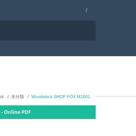
ck
未分類
Woodstock SHOP FOX M1001
 Online PDF