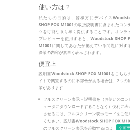
使い方は？
私たちの目的は、皆様方にデバイス
Woodst
SHOP FOX M1001
の取扱説明書に含まれたコン
ツを可能な限り早く提供することです。オンラ
プレビューを使用すると、
Woodstock SHOP 
M1001
に関してあなたが抱えている問題に対す
決策の内容が素早く表示されます。
便宜上
説明書
Woodstock SHOP FOX M1001
をこちら
イトで閲覧するのに不都合がある場合は、2つの
策があります：
フルスクリーン表示 – 説明書を（お使いのコン
ュータにダウンロードすることなく）便利に表
させるには、フルスクリーン表示モードをご使
ください。説明書
Woodstock SHOP FOX M10
のフルスクリーン表示を起動するには、
全画