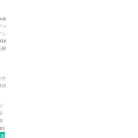
ock
テン
イン
FOX
る解
のサ
解決
ピ
示
用
01
面表