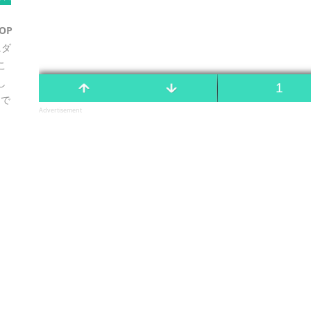
HOP
にダ
こ
し
トで
Advertisement