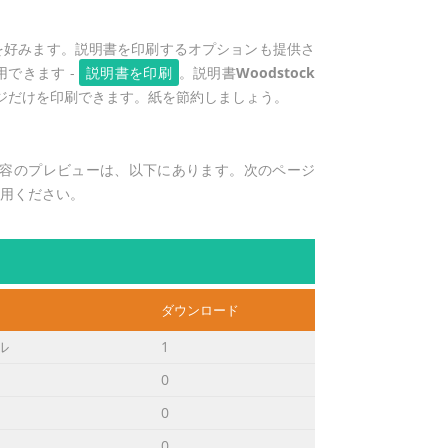
を好みます。説明書を印刷するオプションも提供さ
できます -
説明書を印刷
。説明書
Woodstock
ジだけを印刷できます。紙を節約しましょう。
容のプレビューは、以下にあります。次のページ
利用ください。
ダウンロード
ル
1
0
0
0