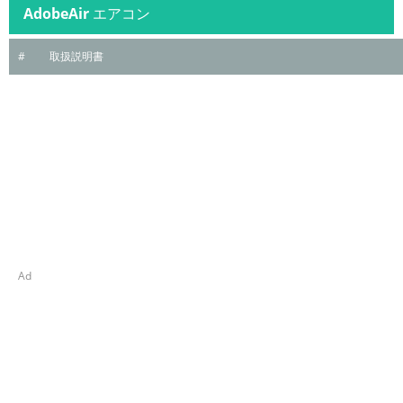
AdobeAir
エアコン
#
取扱説明書
Ad