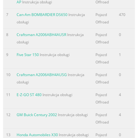
AP
Instrukcja obsługi
Offroad
7
Can-Am BOMBARDIER DS650
Instrukcja
Pojazd
470
obsługi
Offroad
8
Craftsman A2006ABH4AUSR
Instrukcja
Pojazd
0
obsługi
Offroad
9
Five Star 150
Instrukcja obsługi
Pojazd
1
Offroad
10
Craftsman A2006ABH4AUSG
Instrukcja
Pojazd
0
obsługi
Offroad
11
E-Z-GO ST 480
Instrukcja obsługi
Pojazd
4
Offroad
12
GM Buick Century 2002
Instrukcja obsługi
Pojazd
4
Offroad
13
Honda Automobiles X30
Instrukcja obsługi
Pojazd
0