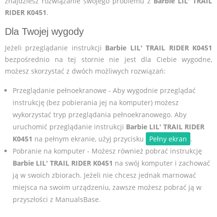
znajdziesz rozwiązanie swojego problemu z
Barbie LIL' TRAIL
RIDER K0451
.
Dla Twojej wygody
Jeżeli przeglądanie instrukcji
Barbie LIL' TRAIL RIDER K0451
bezpośrednio na tej stornie nie jest dla Ciebie wygodne,
możesz skorzystać z dwóch możliwych rozwiązań:
Przeglądanie pełnoekranowe - Aby wygodnie przeglądać
instrukcję (bez pobierania jej na komputer) możesz
wykorzystać tryp przeglądania pełnoekranowego. Aby
uruchomić przeglądanie instrukcji
Barbie LIL' TRAIL RIDER
K0451
na pełnym ekranie, użyj przycisku
Pełny ekran
.
Pobranie na komputer - Możesz również pobrać instrukcję
Barbie LIL' TRAIL RIDER K0451
na swój komputer i zachować
ją w swoich zbiorach. Jeżeli nie chcesz jednak marnować
miejsca na swoim urządzeniu, zawsze możesz pobrać ją w
przyszłości z ManualsBase.