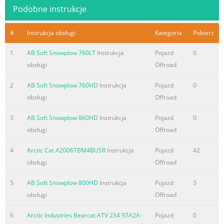
Podobne instrukcje
#
Instrukcja obsługi
Kategoria
Pobierz
1
AB Soft Snowplow 760LT
Instrukcja
Pojazd
0
obsługi
Offroad
2
AB Soft Snowplow 760HD
Instrukcja
Pojazd
0
obsługi
Offroad
3
AB Soft Snowplow 860HD
Instrukcja
Pojazd
0
obsługi
Offroad
4
Arctic Cat A2006TBM4BUSR
Instrukcja
Pojazd
42
obsługi
Offroad
5
AB Soft Snowplow 800HD
Instrukcja
Pojazd
3
obsługi
Offroad
6
Arctic Industries Bearcat ATV 2X4 97A2A-
Pojazd
0