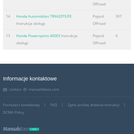
Offroad
14
Honda Automobiles TRX420TE/FE
Pojazd
397
Instrukcja obsługi
Offroad
15
Honda Powersports 400EX
Instrukcja
Pojazd
4
obsługi
Offroad
Informacje kontaktowe
contact -@- manualsbase.com
Formularz kontaktowy
FAQ
Zgłoś prośbę dodania instrukcji
DCMA Policy