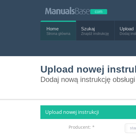
Home
Szukaj
Upload
Strona główna
Znajdź instrukcję
Dodaj ins
Upload nowej instru
Dodaj nową instrukcję obsługi
Upload nowej instrukcji
Producent:
*