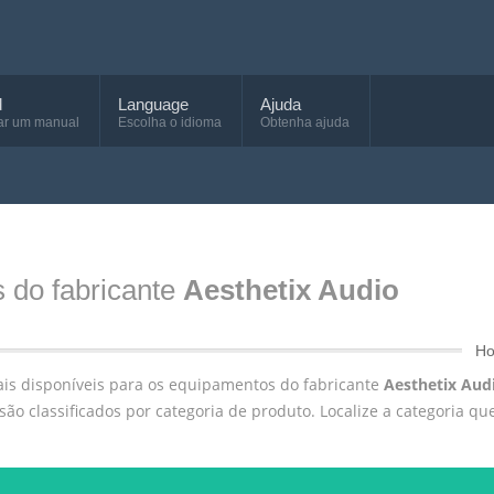
d
Language
Ajuda
ar um manual
Escolha o idioma
Obtenha ajuda
s do fabricante
Aesthetix Audio
H
ais disponíveis para os equipamentos do fabricante
Aesthetix Aud
são classificados por categoria de produto. Localize a categoria que