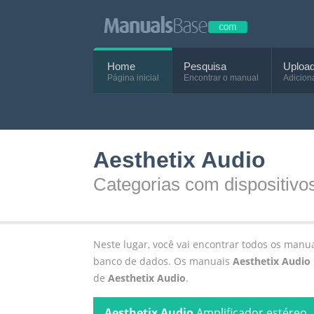
Home
Pesquisa
Uploa
Página inicial
Encontrar o manual
Adicion
Aesthetix Audio
Categorias com dispositivo
Neste lugar, você vai encontrar todos os manu
banco de dados. Os manuais
Aesthetix Audio
de
Aesthetix Audio
.
Aesthetix Audio
Amplificador estéreo