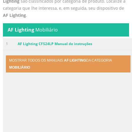
Lighting
são classificados por categoria de produto. Localize a
categoria que lhe interessa, e, em seguida, seu dispositivo de
AF Lighting
.
AF Lighting
Mobiliário
1
AF Lighting CFS24LP Manual de instruções
MOSTRAR TODOS OS MANUAIS
AF LIGHTING
DA CATEGORIA
MOBILIÁRIO