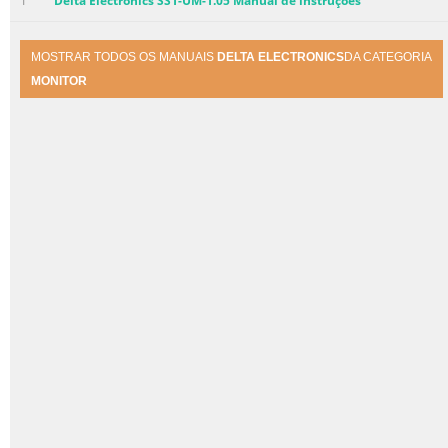
1
Delta Electronics SS1-UM-1.05 Manual de instruções
MOSTRAR TODOS OS MANUAIS
DELTA ELECTRONICS
DA CATEGORIA
MONITOR