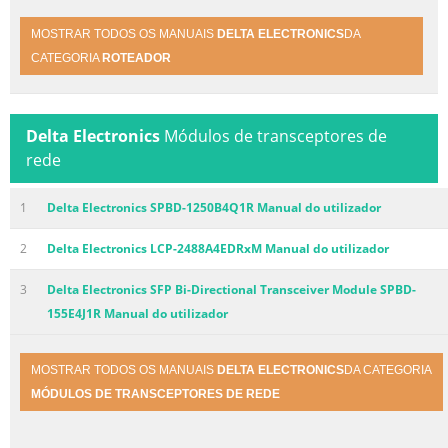
MOSTRAR TODOS OS MANUAIS
DELTA ELECTRONICS
DA
CATEGORIA
ROTEADOR
Delta Electronics
Módulos de transceptores de
rede
1
Delta Electronics SPBD-1250B4Q1R Manual do utilizador
2
Delta Electronics LCP-2488A4EDRxM Manual do utilizador
3
Delta Electronics SFP Bi-Directional Transceiver Module SPBD-
155E4J1R Manual do utilizador
MOSTRAR TODOS OS MANUAIS
DELTA ELECTRONICS
DA CATEGORIA
MÓDULOS DE TRANSCEPTORES DE REDE