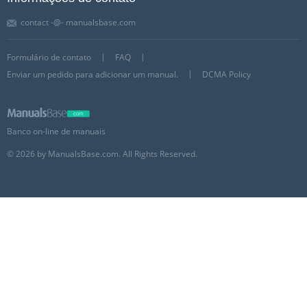
contact -@- manualsbase.com
Formulário de contato
FAQ
Enviar um pedido para adicionar um manual.
DCMA Policy
Banco on-line de manuais
© 2026 by ManualsBase.com. All Rights Reserved.