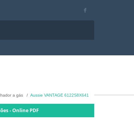
lhador a gás
Aussie VANTAGE 6122S8X641
ões - Online PDF