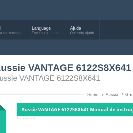
d
Language
Ajuda
ar um manual
Escolha o idioma
Obtenha ajuda
 Aussie VANTAGE 6122S8X641
o Aussie VANTAGE 6122S8X641
Home
Aussie
Gre
Aussie VANTAGE 6122S8X641 Manual de instruç
Advertisement