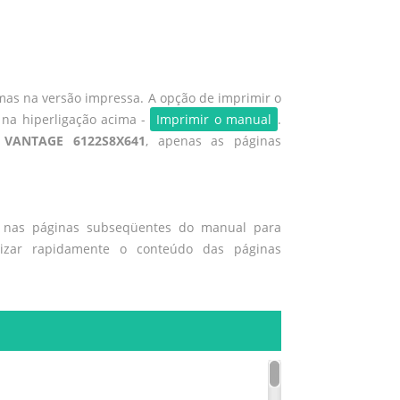
mas na versão impressa. A opção de imprimir o
 na hiperligação acima -
Imprimir o manual
.
e VANTAGE 6122S8X641
, apenas as páginas
o nas páginas subseqüentes do manual para
lizar rapidamente o conteúdo das páginas