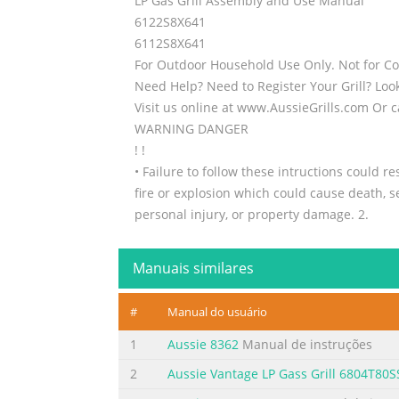
LP Gas Grill Assembly and Use Manual
6122S8X641
6112S8X641
For Outdoor Household Use Only. Not for C
Need Help? Need to Register Your Grill? Look
Visit us online at www.AussieGrills.com Or 
WARNING DANGER
! !
• Failure to follow these intructions could res
fire or explosion which could cause death, se
personal injury, or property damage. 2.
Resumo do conteúdo contido na pág
Manuais similares
2 NOTICE Meco Corporation strives to be a q
troubleshooting information, please contact u
#
Manual do usuário
receipt. 1-800-251-7558 Consumer Service
Industrial Road 1-423-639-2570 (Fax) Green
1
Aussie 8362
Manual de instruções
Resumo do conteúdo contido na pág
2
Aussie Vantage LP Gass Grill 6804T80S