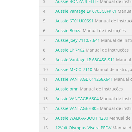
3 Contents Preparation for Assembly ..............
3
Aussie BONZA 3 ELITE
Manual de instr
............................................................
4
Aussie Vantage LP 6703C8FKK1
Manual 
6122S8X641 ............................4 LP Hose & Regulat
5
Aussie 6T01U00SS1
Manual de instruç
Resumo do conteúdo contido na pág
6
Aussie Bonza
Manual de instruções
4 Parts Illustration - Model 6122S8X641 If yo
7
Aussie Joey 7110.7.641
Manual de inst
questions or need help, contact Cus- tomer 
serial number printed on the black label, lo
8
Aussie LP 7462
Manual de instruções
purchase will be necessary. You will be aske
9
Aussie Vantage LP 6804S8-S11
Manual 
Resumo do conteúdo contido na pág
10
Aussie MECO 7110
Manual de instruçõ
5 Parts List- Model 6122S8X641 Hardware Pac
11
Aussie VANTAGE 6112S8X641
Manual d
Electrode 1 1/4-20 x .39” Bolt 44 3 Side Burne
12
Aussie pmn
Manual de instruções
20 x 1.50” Bolt 6 6 Side Burner Valve 1 1/4-
13
Aussie VANTAGE 6804
Manual de instr
Resumo do conteúdo contido na pág
14
Aussie VANTAGE 6805
Manual de instr
6 Parts Illustration - Model 6112S8X641 If yo
15
Aussie WALK-A-BOUT 4280
Manual de 
questions or need help, contact Cus- tomer 
serial number printed on the black label, 24
16
12Volt Olympus Visera PEF-V
Manual de