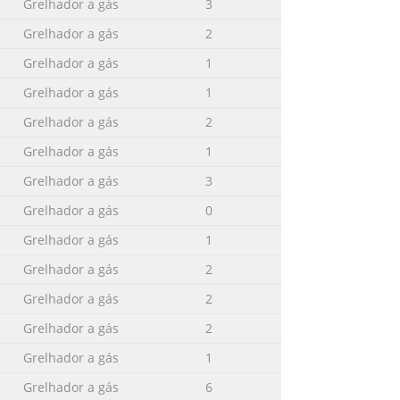
s
Grelhador a gás
3
............22 Parts Illustration Model
Grelhador a gás
2
..................................
Grelhador a gás
1
Grelhador a gás
1
he exact parts you need. If you have any
Grelhador a gás
2
to have the grill model 24 number and
part under warranty, a proof of
Grelhador a gás
1
Grelhador a gás
3
Grelhador a gás
0
y 1 Side Burner Cover 1 2 Side Burner
Grelhador a gás
1
0 x .79” Bolt 4 5 Left Side Table 1 1/4-
Grelhador a gás
2
Grelhador a gás
2
Grelhador a gás
2
he exact parts you need. If you have any
Grelhador a gás
1
to have the grill model number and
nt part under warranty, a proof of
Grelhador a gás
6