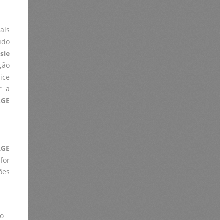
ais
údo
sie
ção
ice
r a
AGE
AGE
for
ões
lo