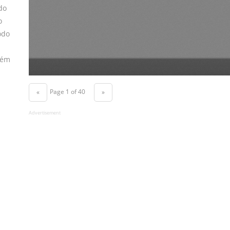
do
o
odo
bém
Page 1 of 40
«
»
Advertisement