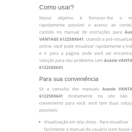
Como usar?
Nosso objetivo é fornecer-lhe o m
rapidamente possível o acesso ao conte
contido no manual de instruções para
Aus
VANTAGE 6122S8X641
. Usando a pré-visualiza
online, você pode visualizar rapidamente o índ
e ir para a página onde você vai encontra
solução para seu problema com
Aussie VANT
6122S8X641
.
Para sua conveniência
Se a consulta dos manuais
Aussie VANT
6122S8X641
diretamente no site não 
conveniente para você, você tem duas soluç
possíveis:
Visualização em tela cheia - Para visualizar
facilmente o manual do usuário (sem baixá-