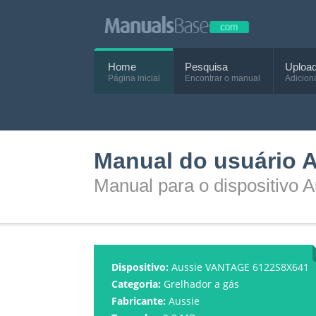
Home
Pesquisa
Uploa
Página inicial
Encontrar o manual
Adicion
Manual do usuário
Manual para o dispositiv
Dispositivo:
Aussie VANTAGE 6122S8X641
Categoria:
Grelhador a gás
Fabricante:
Aussie