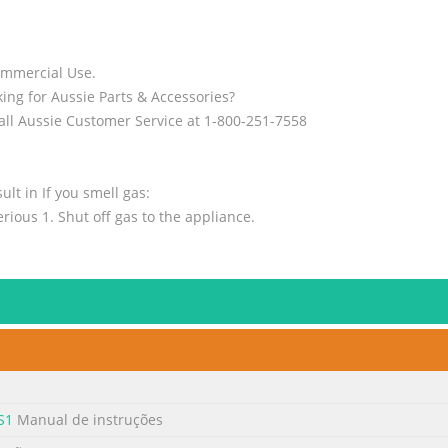
ommercial Use.
ing for Aussie Parts & Accessories?
call Aussie Customer Service at 1-800-251-7558
ult in If you smell gas:
rious 1. Shut off gas to the appliance.
ina número 2
uality supplier of consumer products. If we omitted any parts nee
s using our toll free number or visit our website. It is important to
 Department 8 am - 5 pm E.S.T. Monday - Friday MECO CORPORATIO
ville, TN 37745 USA www.aussi
ina número 3
S1
Manual de instruções