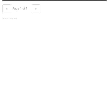
Page 1 of 1
«
»
Advertisement