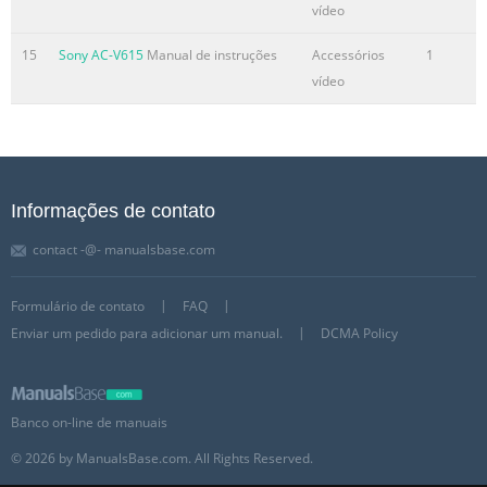
vídeo
15
Sony AC-V615
Manual de instruções
Accessórios
1
vídeo
Informações de contato
contact -@- manualsbase.com
Formulário de contato
FAQ
Enviar um pedido para adicionar um manual.
DCMA Policy
Banco on-line de manuais
© 2026 by ManualsBase.com. All Rights Reserved.