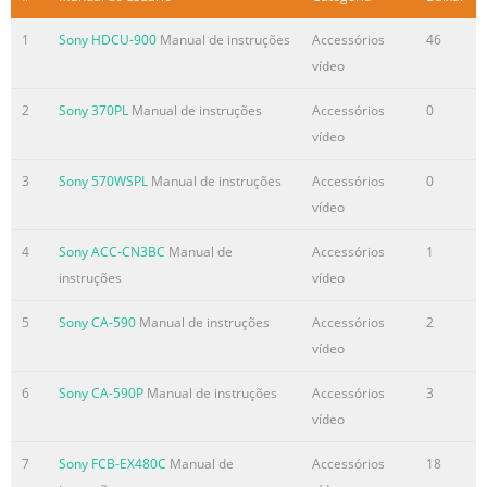
• 512 MB memory card
Features:
1
Sony HDCU-900
Manual de instruções
Accessórios
46
• Store up to 300 images
vídeo
• Memory locking feature protects images from accidental
deletion
2
Sony 370PL
Manual de instruções
Accessórios
0
• Compatible with many digital cameras,
vídeo
cellular phones, and
3
Sony 570WSPL
Manual de instruções
Accessórios
0
vídeo
4
Sony ACC-CN3BC
Manual de
Accessórios
1
instruções
vídeo
5
Sony CA-590
Manual de instruções
Accessórios
2
vídeo
6
Sony CA-590P
Manual de instruções
Accessórios
3
vídeo
7
Sony FCB-EX480C
Manual de
Accessórios
18