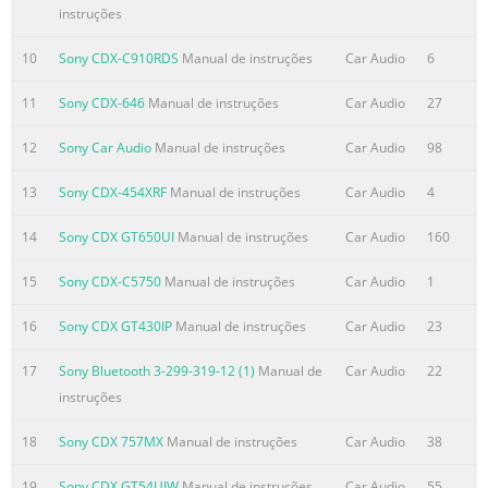
packaging indicates that this product shall not be treated
instruções
as household waste. Instead it shall be handed over to
10
Sony CDX-C910RDS
Manual de instruções
Car Audio
6
the applicable collection point for the
Resumo do conteúdo contido na página número
11
Sony CDX-646
Manual de instruções
Car Audio
27
3
12
Sony Car Audio
Manual de instruções
Car Audio
98
Windows Media and the Windows logo are trademarks or
registered trademarks of Microsoft Corporation in the
13
Sony CDX-454XRF
Manual de instruções
Car Audio
4
United States and/or other countries. iPod is a trademark
of Apple Inc., registered in the U.S. and other countries.
14
Sony CDX GT650UI
Manual de instruções
Car Audio
160
iPhone is a trademark of Apple Inc. MPEG Layer-3 audio
15
Sony CDX-C5750
Manual de instruções
Car Audio
1
coding technology and patents licensed from Fraunhofer
IIS and Thomson. This product is protected by certain
16
Sony CDX GT430IP
Manual de instruções
Car Audio
23
intellectual property rights of Microsoft Corporation. Use
or distribution of such technology outside of
17
Sony Bluetooth 3-299-319-12 (1)
Manual de
Car Audio
22
instruções
Resumo do conteúdo contido na página número
4
18
Sony CDX 757MX
Manual de instruções
Car Audio
38
Table of Contents Getting Started CD Playable discs on
19
Sony CDX GT54UIW
Manual de instruções
Car Audio
55