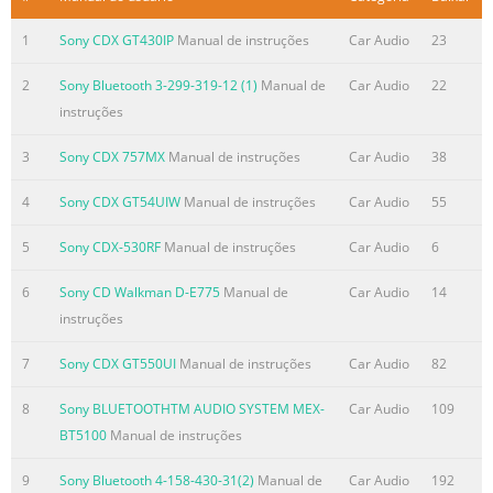
NL
Gebruiksaanwijzing
1
Sony CDX GT430IP
Manual de instruções
Car Audio
23
To cancel the demonstration (DEMO) display, see page 7.
Zum Deaktivieren der Demo-Anzeige (DEMO) schlagen Sie
2
Sony Bluetooth 3-299-319-12 (1)
Manual de
Car Audio
22
bitte auf Seite 7 nach.
instruções
Pour annuler la démonstration (DEMO), reportez-vous à la
3
Sony CDX 757MX
Manual de instruções
Car Audio
38
page 7.
Per annullare la dimostrazione (DEMO), vedere pagina 7.
4
Sony CDX GT54UIW
Manual de instruções
Car Audio
55
Om de demonstratie (DEMO) te annuleren, zie pagina 7.
MEX-BT38
5
Sony CDX-530RF
Manual de instruções
Car Audio
6
Resumo do conteúdo contido na página número
6
Sony CD Walkman D-E775
Manual de
Car Audio
14
2
instruções
Be sure to install this unit in the dashboard of Disposal of
7
Sony CDX GT550UI
Manual de instruções
Car Audio
82
Old Electrical & the car for safety. For installation and
Electronic Equipment (Applicable in connections, see the
8
Sony BLUETOOTHTM AUDIO SYSTEM MEX-
Car Audio
109
supplied installation/ the European Union and other
BT5100
Manual de instruções
connections manual. European countries with separate
collection systems) This symbol on the product or on its
9
Sony Bluetooth 4-158-430-31(2)
Manual de
Car Audio
192