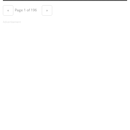
Page 1 of 196
«
»
Advertisement