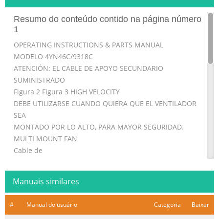
Resumo do conteúdo contido na página número
1
OPERATING INSTRUCTIONS & PARTS MANUAL
MODELO 4YN46C/9318C
ATENCIÓN: EL CABLE DE APOYO SECUNDARIO
SUMINISTRADO
Figura 2 Figura 3 HIGH VELOCITY
DEBE UTILIZARSE CUANDO QUIERA QUE EL VENTILADOR
SEA
MONTADO POR LO ALTO, PARA MAYOR SEGURIDAD.
MULTI MOUNT FAN
Cable de
CABLE DE APOYO SECUNDARIO
Alambres Grandes
Manuais similares
Apoyo
18" (45.7 cm) MODEL 4YN46C/9318C
#
Manual do usuário
Categoria
Baixar
1. Entrelazar el cabo del Cable alrededor de los Alambres