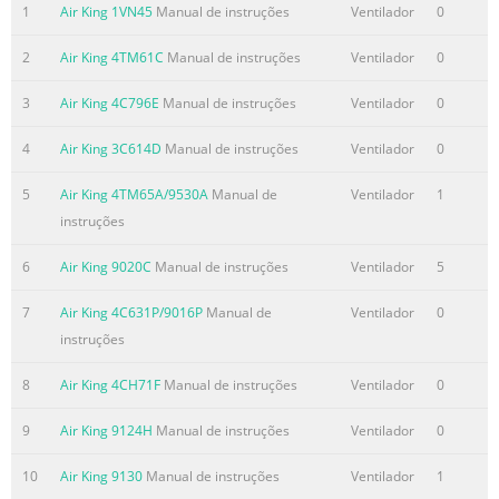
de Diámetro Grande
1
Air King 1VN45
Manual de instruções
Ventilador
0
de la Defensa
Secundario
2
Air King 4TM61C
Manual de instruções
Ventilador
0
tanto por la Parte Delantera como por la Parte Trasera
3
Air King 4C796E
Manual de instruções
Ventilador
0
Resumo do conteúdo contido na página número
2
4
Air King 3C614D
Manual de instruções
Ventilador
0
MODEL 4YN46C/9318C MANUAL DE INSTRUCCIONES DE
5
Air King 4TM65A/9530A
Manual de
Ventilador
1
OPERACIÓN Y PARTES CAUTION: THE SECONDARY
instruções
SUPPORT CABLE PROVIDED Figure 2 Figure 3 VENTILADOR
DE ALTA SHOULD BE USED ANYTIME THE CIRCULATOR IS
6
Air King 9020C
Manual de instruções
Ventilador
5
MOUNTED OVERHEAD FOR ADDITIONAL SAFETY.
7
Air King 4C631P/9016P
Manual de
Ventilador
0
VELOCIDAD Y MONTAJE Secondary SECONDARY SUPPORT
instruções
CABLE Large Guard Wires MÚLTIPLE Support 1. Loop one
end of Cable around the Large Diameter Wires of both
8
Air King 4CH71F
Manual de instruções
Ventilador
0
the Cable Front and Rear Circulator Guard. (Figure 2) 18"
(45.7 cm) MODELO 4YN46C/9318C 2. Attach a Cable
9
Air King 9124H
Manual de instruções
Ventilador
0
Clamp with
10
Air King 9130
Manual de instruções
Ventilador
1