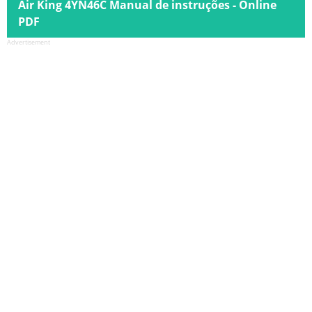
Air King 4YN46C Manual de instruções - Online
PDF
Advertisement