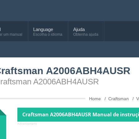
d
Language
Ajuda
ar um manual
Escolha o idioma
Obtenha ajuda
 Craftsman A2006ABH4AUSR
o Craftsman A2006ABH4AUSR
Home
Craftsman
V
Craftsman A2006ABH4AUSR Manual de instruçõ
Advertisement