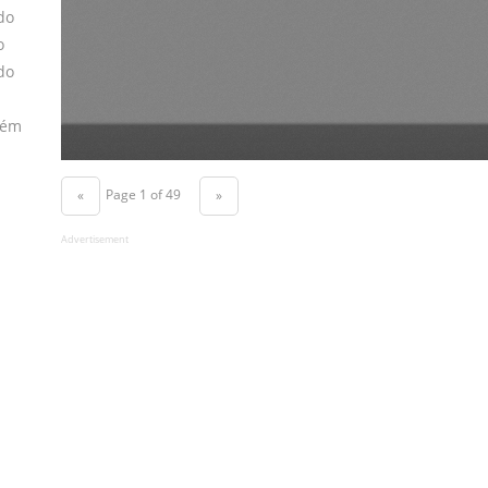
do
o
do
bém
Page 1 of 49
«
»
Advertisement