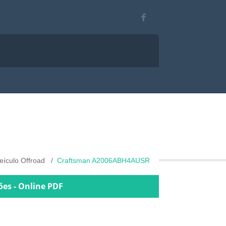
eículo Offroad
Craftsman A2006ABH4AUSR
es - Online PDF