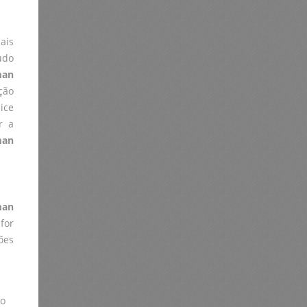
ais
údo
man
ção
ice
r a
man
man
for
ões
lo