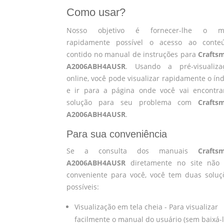
Como usar?
Nosso objetivo é fornecer-lhe o m
rapidamente possível o acesso ao conte
contido no manual de instruções para
Crafts
A2006ABH4AUSR
. Usando a pré-visualiza
online, você pode visualizar rapidamente o índ
e ir para a página onde você vai encontra
solução para seu problema com
Crafts
A2006ABH4AUSR
.
Para sua conveniência
Se a consulta dos manuais
Crafts
A2006ABH4AUSR
diretamente no site não 
conveniente para você, você tem duas soluç
possíveis:
Visualização em tela cheia - Para visualizar
facilmente o manual do usuário (sem baixá-