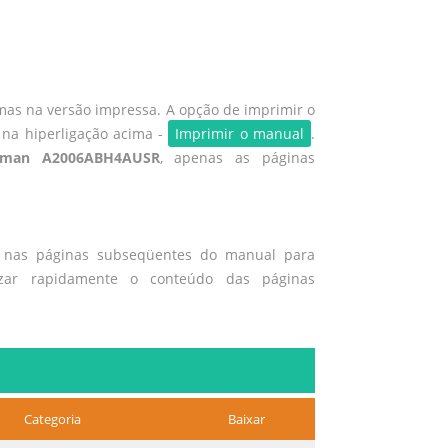
mas na versão impressa. A opção de imprimir o
 na hiperligação acima -
Imprimir o manual
.
tsman A2006ABH4AUSR
, apenas as páginas
o nas páginas subseqüentes do manual para
izar rapidamente o conteúdo das páginas
Categoria
Baixar