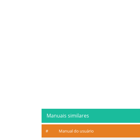
Manuais similares
#
Manual do usuário