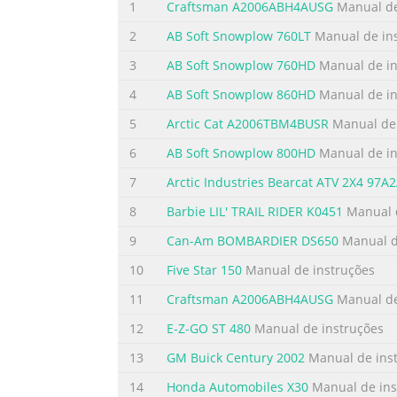
1
Craftsman A2006ABH4AUSG
Manual de
2
AB Soft Snowplow 760LT
Manual de in
3
AB Soft Snowplow 760HD
Manual de in
4
AB Soft Snowplow 860HD
Manual de in
5
Arctic Cat A2006TBM4BUSR
Manual de 
6
AB Soft Snowplow 800HD
Manual de in
7
Arctic Industries Bearcat ATV 2X4 97A
8
Barbie LIL' TRAIL RIDER K0451
Manual d
9
Can-Am BOMBARDIER DS650
Manual d
10
Five Star 150
Manual de instruções
11
Craftsman A2006ABH4AUSG
Manual de
12
E-Z-GO ST 480
Manual de instruções
13
GM Buick Century 2002
Manual de ins
14
Honda Automobiles X30
Manual de ins