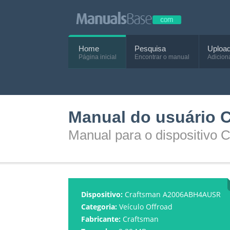
Home
Pesquisa
Uploa
Página inicial
Encontrar o manual
Adicion
Manual do usuário
Manual para o dispositiv
Dispositivo:
Craftsman A2006ABH4AUSR
Categoria:
Veículo Offroad
Fabricante:
Craftsman