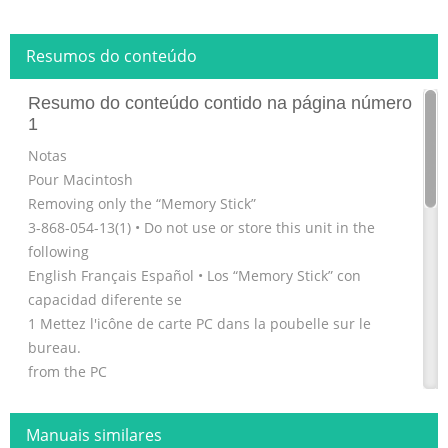
Resumos do conteúdo
Resumo do conteúdo contido na página número
1
Notas
Pour Macintosh
Removing only the “Memory Stick”
3-868-054-13(1) • Do not use or store this unit in the
following
English Français Español • Los “Memory Stick” con
capacidad diferente se
1 Mettez l'icône de carte PC dans la poubelle sur le
bureau.
from the PC
areas:
2 Appuyez sur le bouton d’éjection de carte PC et sortez
Manuais similares
reconocerán como dispositivo diferente mediante el PC.