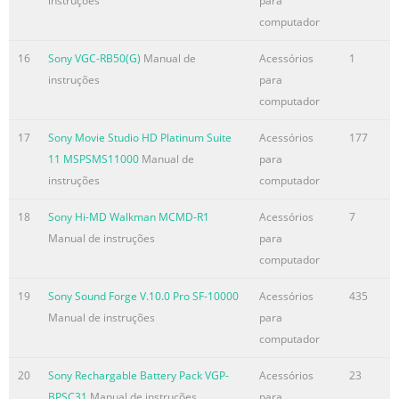
instruções
para
computador
16
Sony VGC-RB50(G)
Manual de
Acessórios
1
instruções
para
computador
17
Sony Movie Studio HD Platinum Suite
Acessórios
177
11 MSPSMS11000
Manual de
para
instruções
computador
18
Sony Hi-MD Walkman MCMD-R1
Acessórios
7
Manual de instruções
para
computador
19
Sony Sound Forge V.10.0 Pro SF-10000
Acessórios
435
Manual de instruções
para
computador
20
Sony Rechargable Battery Pack VGP-
Acessórios
23
BPSC31
Manual de instruções
para