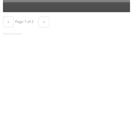
Page 1 of 2
«
»
Advertisement