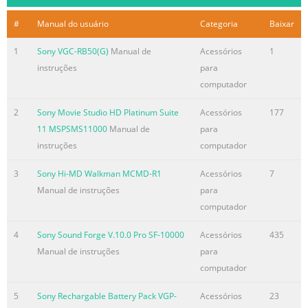
You can remove only the “Memory Stick” while
#
Manual do usuário
Categoria
Baixar
– Hot locations such as the inside of a car or the
l'adaptateur. Sur ce
1
Sony VGC-RB50(G)
Manual de
Acessórios
1
instruções
para
Resumo do conteúdo contido na página número
computador
2
• Memory Sticks dürfen nicht defragmentiert oder
2
Sony Movie Studio HD Platinum Suite
Acessórios
177
komprimiert • L’installazione del driver dispositivo
11 MSPSMS11000
Manual de
para
dell’adattatore per scheda PC Remoção deste dispositivo
instruções
computador
de dentro de um Verhelpen van storingen
Voorzorgsmaatregelen 3 Cliccare “Avanti” secondo le
3
Sony Hi-MD Walkman MCMD-R1
Acessórios
7
istruzioni sullo schermo e installare werden. con Memory
Manual de instruções
para
Stick inserito non è stata completata normalmente.
computador
Deutsch computador pessoal De adapter wordt niet als
4
Sony Sound Forge V.10.0 Pro SF-10000
Acessórios
435
een MSAC-PC2 herkent. il driver. • Zorg dat er geen stof
Manual de instruções
para
e.d. in de aansluit-contacten A
computador
5
Sony Rechargable Battery Pack VGP-
Acessórios
23