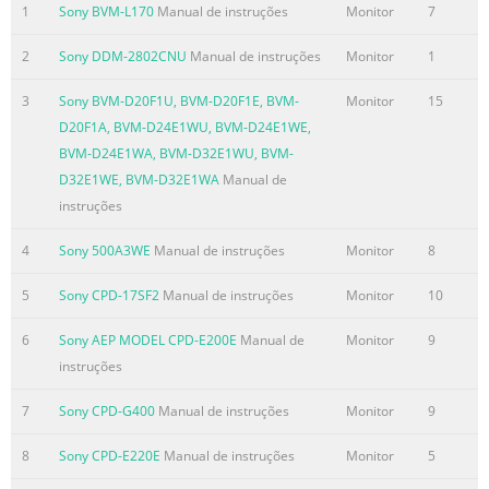
1
Sony BVM-L170
Manual de instruções
Monitor
7
numbers are located at the rear of the unit. Blau nicht
auf dunklem Untergrund zu verwenden (schlechte
2
Sony DDM-2802CNU
Manual de instruções
Monitor
1
Record these numbers in the spaces provided below.
Refer to them Erkennbarkeit, Augenbelastung bei zu
3
Sony BVM-D20F1U, BVM-D20F1E, BVM-
Monitor
15
geringem whenever you call upon your dealer regarding
D20F1A, BVM-D24E1WU, BVM-D24E1WE,
this product. Zeichenkontrast). Model No. Serial No. • Aus
BVM-D24E1WA, BVM-D32E1WU, BVM-
ergonomischen Gründen (
D32E1WE, BVM-D32E1WA
Manual de
instruções
Resumo do conteúdo contido na página número
3
4
Sony 500A3WE
Manual de instruções
Monitor
8
Table of Contents Precautions. . . . . . . . . . . . . . . . . . . . . . . .
5
Sony CPD-17SF2
Manual de instruções
Monitor
10
. . . . . . . . . . . . . . . . . . . . 4 Identifying parts and controls . .
. . . . . . . . . . . . . . . . . . . . . . . . . . . . 5 Setup. . . . . . . . . . . . . .
6
Sony AEP MODEL CPD-E200E
Manual de
Monitor
9
. . . . . . . . . . . . . . . . . . . . . . . . . . . .6 Step 1: Connect your
instruções
monitor to your computer . . . . . . . . . . . . . . . 6 Step 2:
Connect the power cord. . . . . . . . . . . . . . . . . . . . . . . . . . . .
7
Sony CPD-G400
Manual de instruções
Monitor
9
6 Step 3: Turn on the monitor an
8
Sony CPD-E220E
Manual de instruções
Monitor
5
Resumo do conteúdo contido na página número