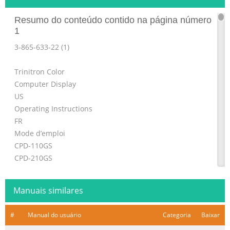
Resumo do conteúdo contido na página número
1
3-865-633-22 (1)
Trinitron Color
Computer Display
US
Operating Instructions
FR
Mode d’emploi
CPD-110GS
CPD-210GS
© 1998 by Sony Corporation
Resumo do conteúdo contido na página número
Manuais similares
2
#
Manual do usuário
Categoria
Baixar
Owner’s Record Hinweise • Aus ergonomischen Gründen
wird empfohlen, die Grundfarbe The model and serial