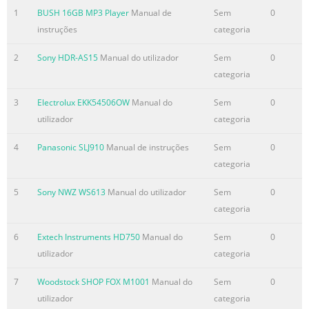
1
BUSH 16GB MP3 Player
Manual de
Sem
0
instruções
categoria
2
Sony HDR-AS15
Manual do utilizador
Sem
0
categoria
3
Electrolux EKK54506OW
Manual do
Sem
0
utilizador
categoria
4
Panasonic SLJ910
Manual de instruções
Sem
0
categoria
5
Sony NWZ WS613
Manual do utilizador
Sem
0
categoria
6
Extech Instruments HD750
Manual do
Sem
0
utilizador
categoria
7
Woodstock SHOP FOX M1001
Manual do
Sem
0
utilizador
categoria