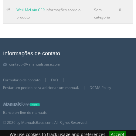
15
Weil-McLain CER
Informações sobre o
Sem
0
produto
categoria
Informações de contato
contact -@- manualsbase.com
Formulário de contato
FAQ
Enviar um pedido para adicionar um manual.
DCMA Policy
Banco on-line de manuais
© 2026 by ManualsBase.com. All Rights Reserved.
We use cookies to track usage and preferences.
Accept