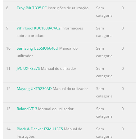
8
Troy-Bilt TB35 EC
Instruções de utilização
Sem
0
categoria
9
Whirlpool KD61088A/A02
Informações
Sem
0
sobre o produto
categoria
10
Samsung UE55JU6640U
Manual do
Sem
0
utilizador
categoria
11
JVC UX-F327S
Manual do utilizador
Sem
0
categoria
12
Maytag UXT5230AD
Manual do utilizador
Sem
0
categoria
13
Roland VT-3
Manual do utilizador
Sem
0
categoria
14
Black & Decker FSMH13E5
Manual de
Sem
0
instruções
categoria