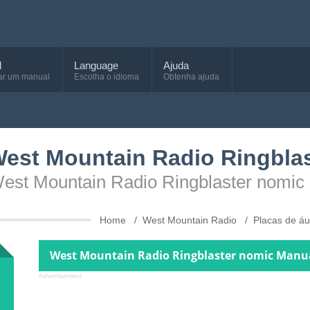
d
Language
Ajuda
ar um manual
Escolha o idioma
Obtenha ajuda
West Mountain Radio Ringbla
West Mountain Radio Ringblaster nomic
Home
West Mountain Radio
Placas de á
West Mountain Radio Ringblaster nomic Manual
Advertisement