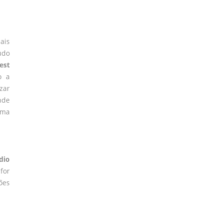
ais
údo
est
o a
zar
nde
ema
dio
for
ões