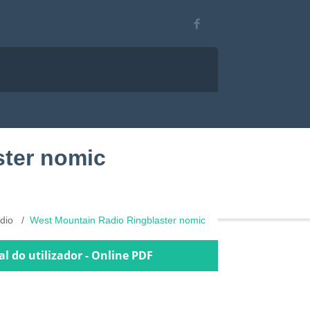
ster nomic
udio
West Mountain Radio Ringblaster nomic
 do utilizador - Online PDF