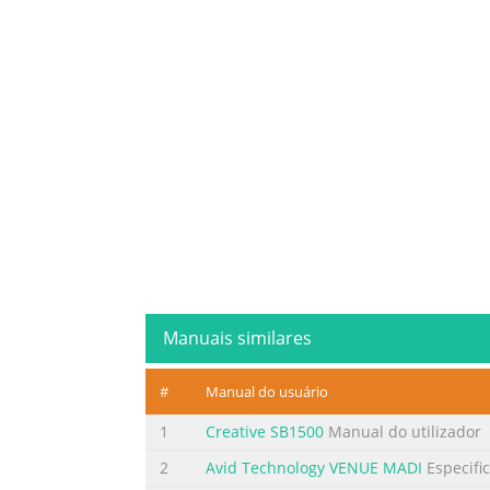
Manuais similares
#
Manual do usuário
1
Creative SB1500
Manual do utilizador
2
Avid Technology VENUE MADI
Especifi