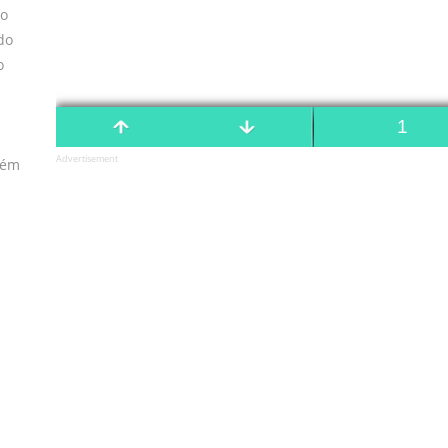
lo
do
o
Advertisement
bém
o