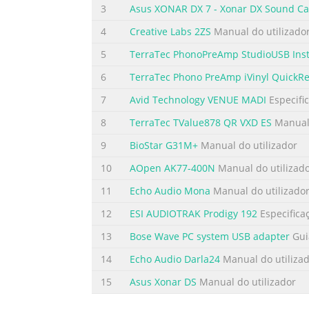
3
Asus XONAR DX 7 - Xonar DX Sound C
4
Creative Labs 2ZS
Manual do utilizado
5
TerraTec PhonoPreAmp StudioUSB Inst
6
TerraTec Phono PreAmp iVinyl QuickR
7
Avid Technology VENUE MADI
Especifi
8
TerraTec TValue878 QR VXD ES
Manual 
9
BioStar G31M+
Manual do utilizador
10
AOpen AK77-400N
Manual do utilizad
11
Echo Audio Mona
Manual do utilizado
12
ESI AUDIOTRAK Prodigy 192
Especifica
13
Bose Wave PC system USB adapter
Gui
14
Echo Audio Darla24
Manual do utiliza
15
Asus Xonar DS
Manual do utilizador