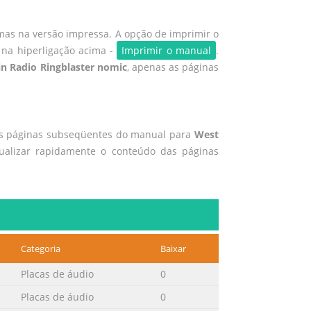
mas na versão impressa. A opção de imprimir o
 na hiperligação acima -
Imprimir o manual
.
n Radio Ringblaster nomic
, apenas as páginas
as páginas subseqüentes do manual para
West
sualizar rapidamente o conteúdo das páginas
Categoria
Baixar
Placas de áudio
0
Placas de áudio
0