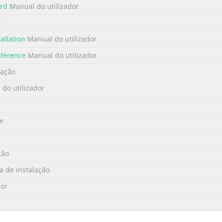
ard
Manual do utilizador
r
allation
Manual do utilizador
eference
Manual do utilizador
cação
do utilizador
or
r
ção
a de instalação
dor