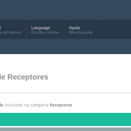
d
Language
Ajuda
ar um manual
Escolha o idioma
Obtenha ajuda
le Receptores
le
, incluídos na categoria
Receptores