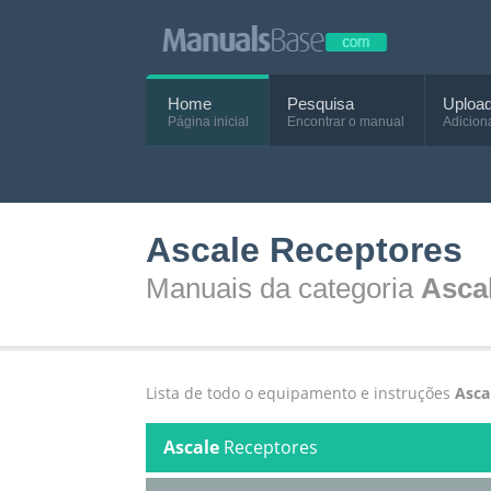
Home
Pesquisa
Uploa
Página inicial
Encontrar o manual
Adicion
Ascale Receptores
Manuais da categoria
Asca
Lista de todo o equipamento e instruções
Asca
Ascale
Receptores