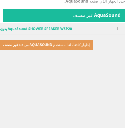
حدد الجهاز الذي صنعه
AquaSound
.
AquaSound
غير مصنف
1
AquaSound SHOWER SPEAKER WSP20 يدوي
إظهار كافة أدلة المستخدم
AQUASOUND
من فئة
غير مصنف