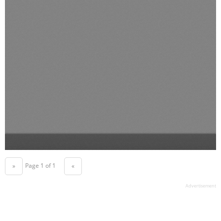
Page 1 of 1
«
»
Advertisement