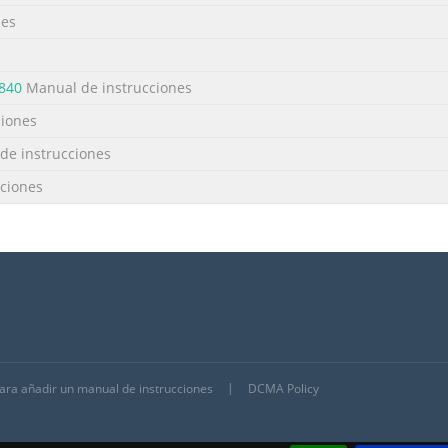
nes
840
Manual de instrucciones
ciones
de instrucciones
ciones
para añadir un manual de instrucciones
DCMA Policy