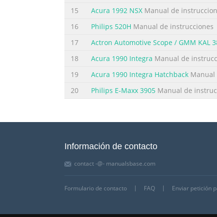
15
Acura 1992 NSX
Manual de instruccio
16
Philips 520H
Manual de instrucciones
17
Actron Automotive Scope / GMM KAL 3
18
Acura 1990 Integra
Manual de instruc
19
Acura 1990 Integra Hatchback
Manual 
20
Philips E-Maxx 3905
Manual de instruc
Información de contacto
contact -@- manualsbase.com
Formulario de contacto
FAQ
Enviar petición 