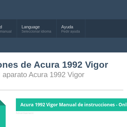
d
Language
Ayuda
 manual
Seleccionar idioma
Pedir ayuda
ones de Acura 1992 Vigor
l aparato Acura 1992 Vigor
Acura 1992 Vigor Manual de instrucciones - On
Advertisement