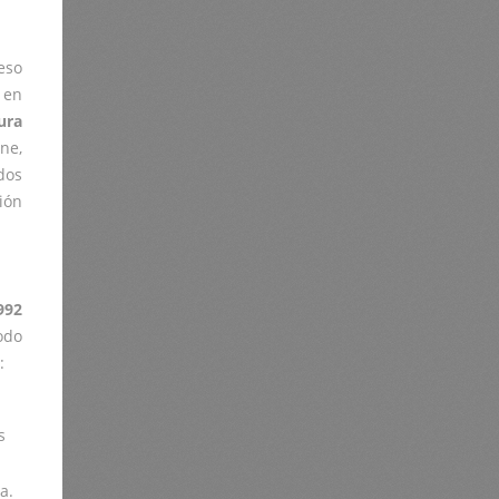
eso
 en
ura
ne,
dos
ión
992
odo
:
s
a.