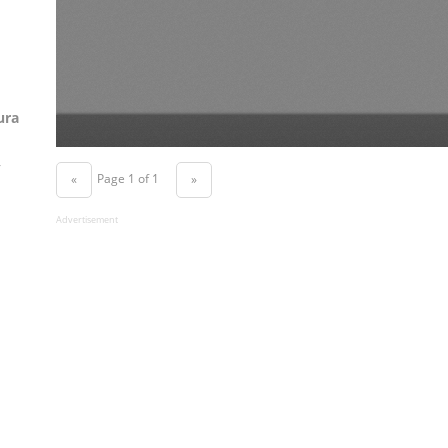
ura
r
Page 1 of 1
«
»
Advertisement