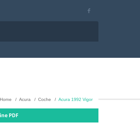
Home
Acura
Coche
Acura 1992 Vigor
line PDF