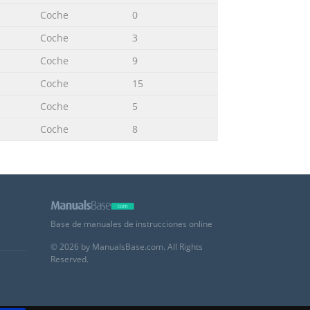
Coche
0
Coche
3
Coche
9
Coche
15
Coche
5
Coche
8
Base de manuales de instrucciones online
© 2026 by ManualsBase.com. All Rights
Reserved.