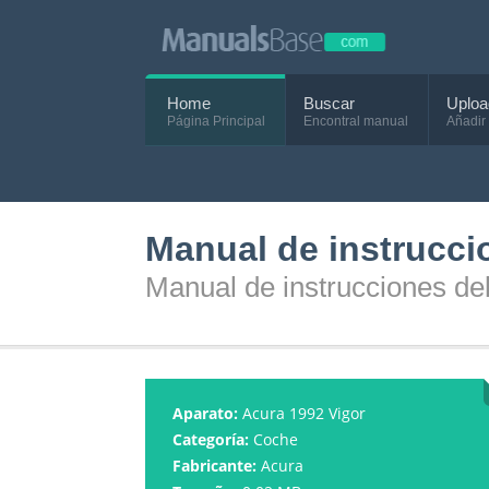
Home
Buscar
Uploa
Página Principal
Encontral manual
Añadir
Manual de instrucci
Manual de instrucciones de
Aparato:
Acura 1992 Vigor
Categoría:
Coche
Fabricante:
Acura