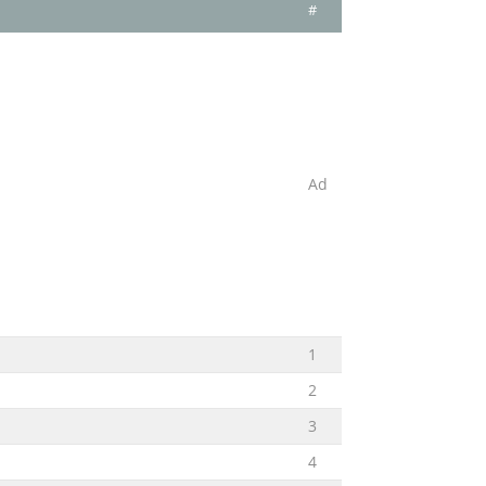
#
Ad
1
2
3
4