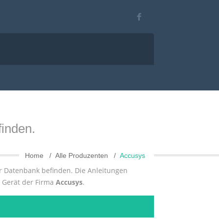
inden.
Home
Alle Produzenten
Accusys
rer Datenbank befinden. Die Anleitungen
s Gerät der Firma
Accusys
.