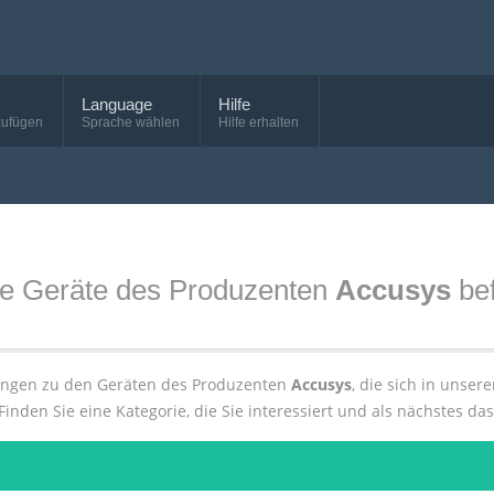
Language
Hilfe
zufügen
Sprache wählen
Hilfe erhalten
die Geräte des Produzenten
Accusys
bef
tungen zu den Geräten des Produzenten
Accusys
, die sich in unse
Finden Sie eine Kategorie, die Sie interessiert und als nächstes da