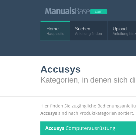
Home
Suchen
Upload
Hauptseite
Anleitung finden
Anleitung hin
Accusys
Kategorien, in denen sich 
Hier finden Sie zugängliche Bedienungsanlei
Accusys
sind nach Produktkategorien sortiert. 
Accusys
Computerausrüstung