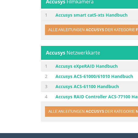
Accusys
Filmkamera
1
Accusys smart cat5-xts Handbuch
ALLE ANLEITUNGEN
ACCUSYS
DER KATEGORIE
Accusys
Netzwerkkarte
1
Accusys eXpeRAID Handbuch
2
Accusys ACS-61000/61010 Handbuch
3
Accusys ACS-61100 Handbuch
4
Accusys RAID Controller ACS-77100 H
ALLE ANLEITUNGEN
ACCUSYS
DER KATEGORIE