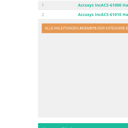
1
Accusys IncACS-61000 H
2
Accusys IncACS-61010 H
ALLE ANLEITUNGEN
ACCUSYS
DER KATEGORIE