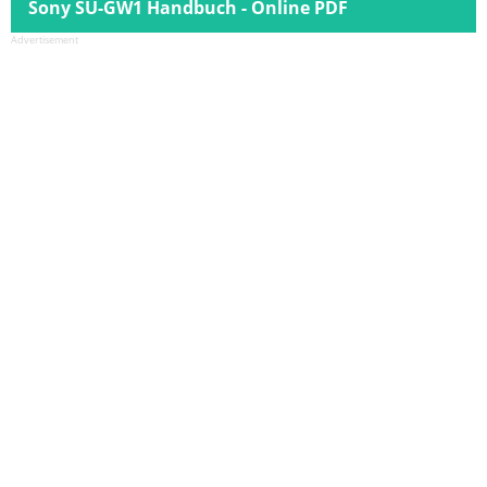
Sony SU-GW1 Handbuch - Online PDF
Advertisement