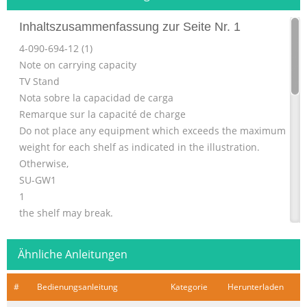
Inhaltszusammenfassung zur Seite Nr. 1
4-090-694-12 (1)
Note on carrying capacity
TV Stand
Nota sobre la capacidad de carga
Remarque sur la capacité de charge
Do not place any equipment which exceeds the maximum
weight for each shelf as indicated in the illustration.
Otherwise,
SU-GW1
1
the shelf may break.
70kg (154 lb 5 /8 oz)
Ne placez aucun appareil dont le poids dépasse la
Ähnliche Anleitungen
capacité de
1
#
Bedienungsanleitung
Kategorie
Herunterladen
20kg (44 lb 1 /2 oz)