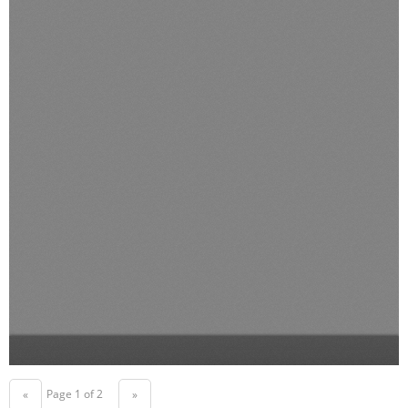
Page 1 of 2
«
»