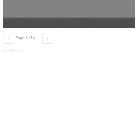
Page 1 of 41
«
»
Advertisement