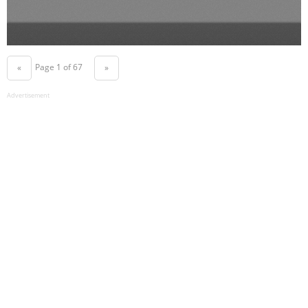
Page 1 of 67
«
»
Advertisement