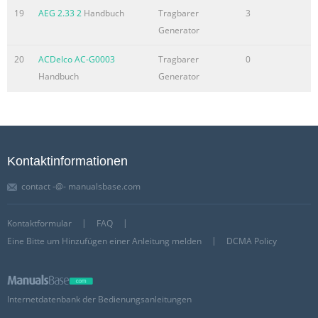
19
AEG 2.33 2
Handbuch
Tragbarer
3
Generator
20
ACDelco AC-G0003
Tragbarer
0
Handbuch
Generator
Kontaktinformationen
contact -@- manualsbase.com
Kontaktformular
FAQ
Eine Bitte um Hinzufügen einer Anleitung melden
DCMA Policy
Internetdatenbank der Bedienungsanleitungen