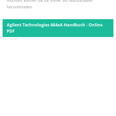
möchten, können Sie sie immer auf ManualsBase
herunterladen.
Agilent Technologies 664xA Handbuch - Online
PDF
Advertisement