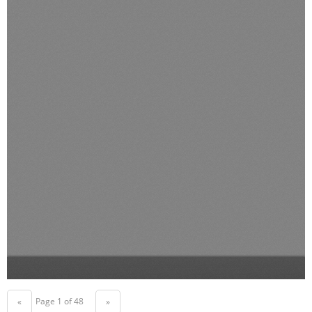
Page 1 of 48
«
»