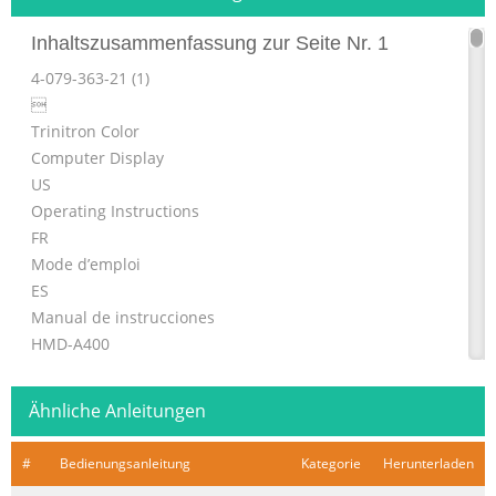
Inhaltszusammenfassung zur Seite Nr. 1
4-079-363-21 (1)

Trinitron Color
Computer Display
US
Operating Instructions
FR
Mode d’emploi
ES
Manual de instrucciones
HMD-A400
© 2000 Sony Corporation
Ähnliche Anleitungen
Inhaltszusammenfassung zur Seite Nr. 2
Owner’s Record NOTICE This notice is applicable for
#
Bedienungsanleitung
Kategorie
Herunterladen
USA/Canada only. The model and serial numbers are