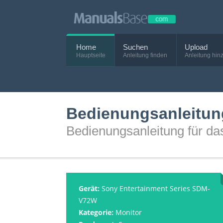
Home
Suchen
Upload
Hauptseite
Anleitung finden
Anleitung hin
Bedienungsanleitun
Bedienungsanleitung für d
Gerät:
Sony Entertainment Series SDM-
V72W
Kategorie:
Monitor