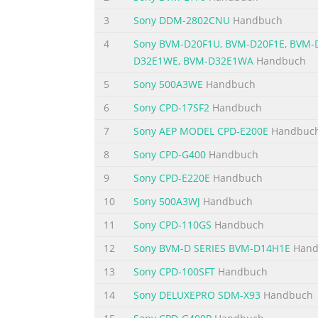
Table of Contents Precautions - - - - - - - - - - -
controls - - - - - - - - - - - - - - - - - 5 P
3
Sony DDM-2802CNU
Handbuch
Computer, AUDIO CONTROL options (for Video
4
Sony BVM-D20F1U, BVM-D20F1E, BVM
D32E1WE, BVM-D32E1WA
Handbuch
Inhaltszusammenfassung zur Seite N
5
Sony 500A3WE
Handbuch
Precautions Warning on power connections I
power cord. If you use a Do not install or le
6
Sony CPD-17SF2
Handbuch
places subject to extreme temperatures, for
7
Sony AEP MODEL CPD-E200E
Handbuc
heating vent, or in Do not push on or scratc
8
Sony CPD-G400
Handbuch
Inhaltszusammenfassung zur Seite N
9
Sony CPD-E220E
Handbuch
About the built-in stereo speakers Maintena
10
Sony 500A3WJ
Handbuch
Be sure to keep magnetic recording equipmen
floppy discs away from the speaker’s displ
11
Sony CPD-110GS
Handbuch
with a soft cloth. If you transporting. If you 
12
Sony BVM-D SERIES BVM-D14H1E
Hand
Inhaltszusammenfassung zur Seite N
13
Sony CPD-100SFT
Handbuch
Identifying parts and controls 1 Power butto
14
Sony DELUXEPRO SDM-X93
Handbuch
button turns the display on. To turn the Th