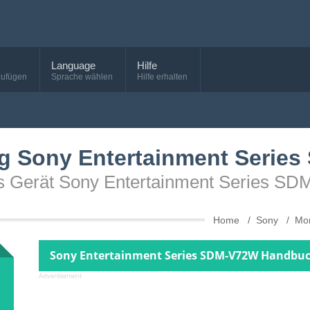
Language
Hilfe
zufügen
Sprache wählen
Hilfe erhalten
g Sony Entertainment Serie
as Gerät Sony Entertainment Series S
Home
Sony
Mo
Sony Entertainment Series SDM-V72W Handbuc
Advertisement