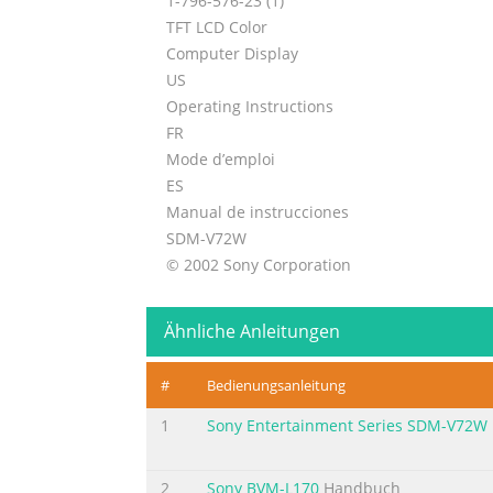
1-796-576-23 (1)
TFT LCD Color
Computer Display
US
Operating Instructions
FR
Mode d’emploi
ES
Manual de instrucciones
SDM-V72W
© 2002 Sony Corporation
Inhaltszusammenfassung zur Seite N
Ähnliche Anleitungen
Owner’s Record Reorient or relocate the rec
in the spaces provided Increase the separ
#
Bedienungsanleitung
receiver. regarding this product. This notic
______________________________ If shipped to US
1
Sony Entertainment Series SDM-V72W
Inhaltszusammenfassung zur Seite N
2
Sony BVM-L170
Handbuch