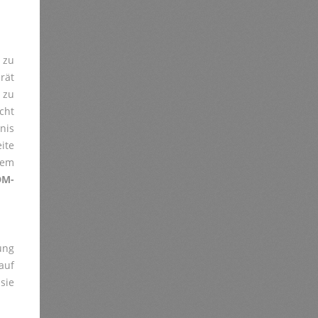
 zu
rät
zu
cht
nis
ite
rem
DM-
ung
uf
sie