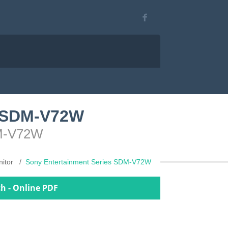
s SDM-V72W
DM-V72W
nitor
Sony Entertainment Series SDM-V72W
h - Online PDF