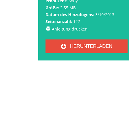
Produzent:
Sony
Größe:
2.55 MB
Datum des Hinzufügens:
3/10/2013
Seitenanzahl:
127
Anleitung drucken
HERUNTERLADEN