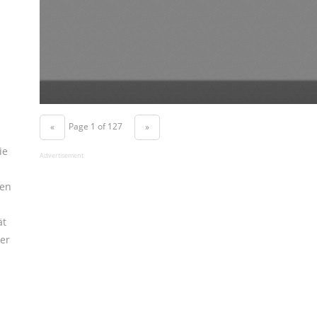
Page 1 of 127
«
»
ie
Advertisement
den
ät
er