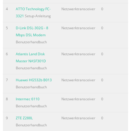
4
ATTO Technology FC-
Netzwerktransceiver
0
3321
Setup-Anleitung
5
D-Link DSL-302G - 8
Netzwerktransceiver
0
Mbps DSL Modem
Benutzerhandbuch
6
Atlantis Land Disk
Netzwerktransceiver
0
Master NASF301D
Benutzerhandbuch
7
Huawei HG532b B013
Netzwerktransceiver
0
Benutzerhandbuch
8
Intermec 6110
Netzwerktransceiver
0
Benutzerhandbuch
9
ZTE Z288L
Netzwerktransceiver
0
Benutzerhandbuch