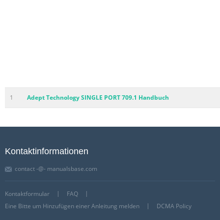
1
Adept Technology SINGLE PORT 709.1 Handbuch
Kontaktinformationen
contact -@- manualsbase.com
Kontaktformular
FAQ
Eine Bitte um Hinzufügen einer Anleitung melden
DCMA Policy