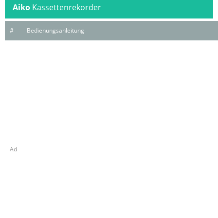
Aiko
Kassettenrekorder
#
Bedienungsanleitung
Ad