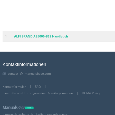
1
ALFI BRAND AB5006-BSS Handbuch
Kontaktinformationen
contact -@- manualsbase.com
Kontaktformular
FAQ
Eine Bitte um Hinzufügen einer Anleitung melden
DCMA Policy
Internetdatenbank der Bedienungsanleitungen