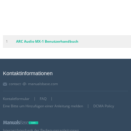
1
ARC Audio MX-1 Benutzerhandbuch
Kontaktinformationen
contact -@- manualsbase.com
Kontaktformular
FAQ
Eine Bitte um Hinzufügen einer Anleitung melden
DCMA Policy
Internetdatenbank der Bedienungsanleitungen