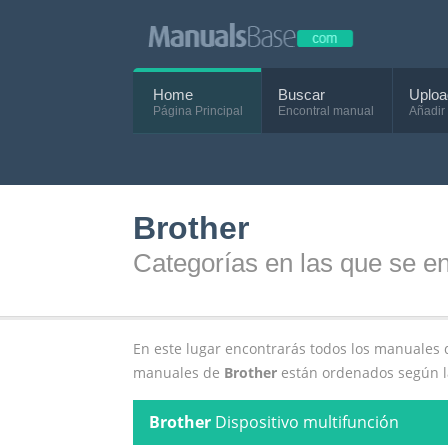
Home
Buscar
Uploa
Página Principal
Encontral manual
Añadir
Brother
Categorías en las que se en
En este lugar encontrarás todos los manuales 
manuales de
Brother
están ordenados según la
Brother
Dispositivo multifunción