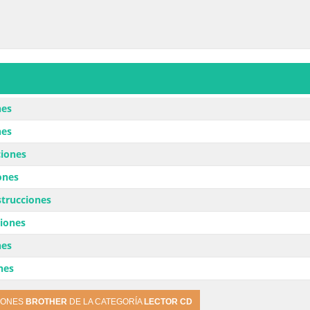
nes
nes
ciones
ones
strucciones
iones
nes
nes
IONES
BROTHER
DE LA CATEGORÍA
LECTOR CD