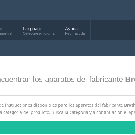
d
Language
Ayuda
 manual
Seleccionar idioma
Pedir ayuda
cuentran los aparatos del fabricante
Br
de instrucciones disponibles para los aparatos del fabricante
Brot
 categoría del producto. Busca la categoría y a continuación el a