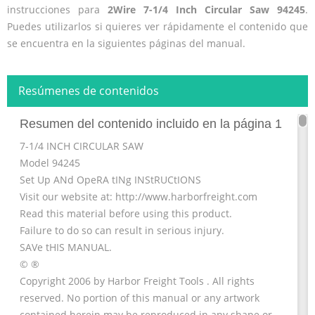
instrucciones para
2Wire 7-1/4 Inch Circular Saw 94245
.
Puedes utilizarlos si quieres ver rápidamente el contenido que
se encuentra en la siguientes páginas del manual.
Resúmenes de contenidos
Resumen del contenido incluido en la página 1
7-1/4 INCH CIRCULAR SAW
Model 94245
Set Up ANd OpeRA tINg INStRUCtIONS
Visit our website at: http://www.harborfreight.com
Read this material before using this product.
Failure to do so can result in serious injury.
SAVe tHIS MANUAL.
© ®
Copyright 2006 by Harbor Freight Tools . All rights
reserved. No portion of this manual or any artwork
contained herein may be reproduced in any shape or