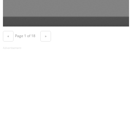
Page 1 of 18
«
»
Advertisement