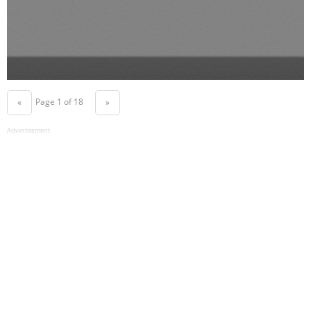
Page 1 of 18
«
»
Advertisement