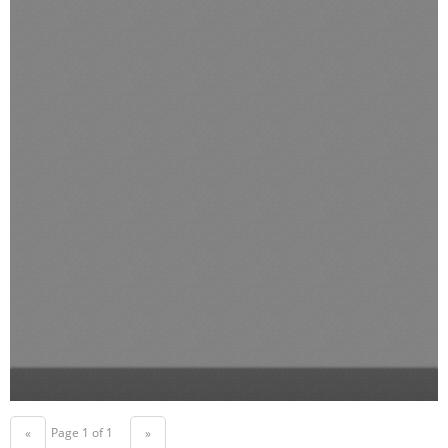
Page 1 of 1
«
»