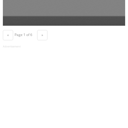
Page 1 of 6
«
»
Advertisement