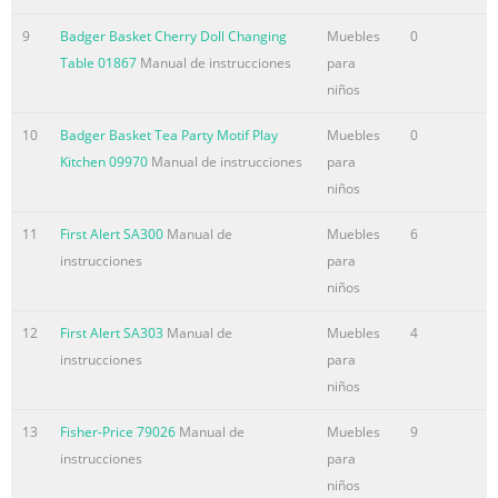
9
Badger Basket Cherry Doll Changing
Muebles
0
Table 01867
Manual de instrucciones
para
niños
10
Badger Basket Tea Party Motif Play
Muebles
0
Kitchen 09970
Manual de instrucciones
para
niños
11
First Alert SA300
Manual de
Muebles
6
instrucciones
para
niños
12
First Alert SA303
Manual de
Muebles
4
instrucciones
para
niños
13
Fisher-Price 79026
Manual de
Muebles
9
instrucciones
para
niños