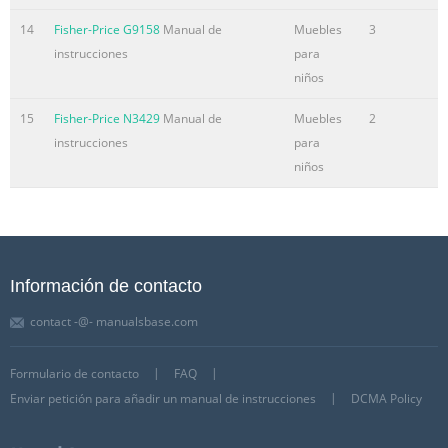
14
Fisher-Price G9158
Manual de
Muebles
3
instrucciones
para
niños
15
Fisher-Price N3429
Manual de
Muebles
2
instrucciones
para
niños
Información de contacto
contact -@- manualsbase.com
Formulario de contacto
FAQ
Enviar petición para añadir un manual de instrucciones
DCMA Policy