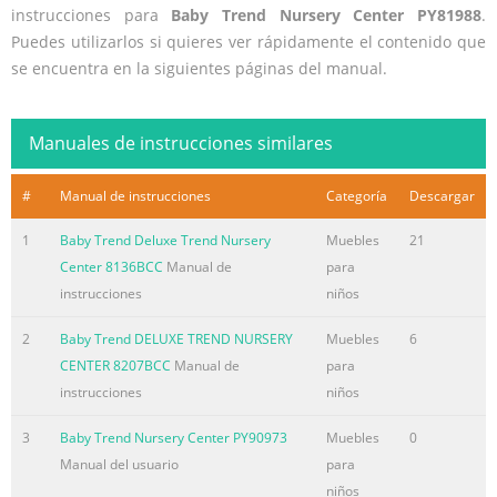
instrucciones para
Baby Trend Nursery Center PY81988
.
Puedes utilizarlos si quieres ver rápidamente el contenido que
se encuentra en la siguientes páginas del manual.
Manuales de instrucciones similares
#
Manual de instrucciones
Categoría
Descargar
1
Baby Trend Deluxe Trend Nursery
Muebles
21
Center 8136BCC
Manual de
para
instrucciones
niños
2
Baby Trend DELUXE TREND NURSERY
Muebles
6
CENTER 8207BCC
Manual de
para
instrucciones
niños
3
Baby Trend Nursery Center PY90973
Muebles
0
Manual del usuario
para
niños