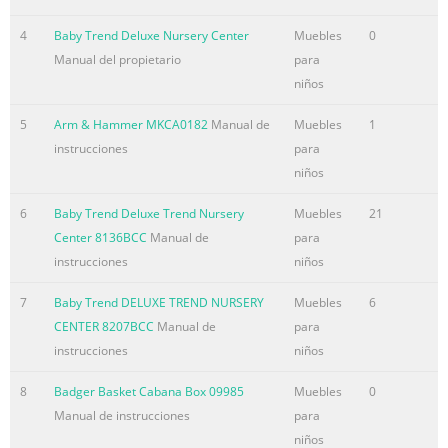
4
Baby Trend Deluxe Nursery Center
Muebles
0
Manual del propietario
para
niños
5
Arm & Hammer MKCA0182
Manual de
Muebles
1
instrucciones
para
niños
6
Baby Trend Deluxe Trend Nursery
Muebles
21
Center 8136BCC
Manual de
para
instrucciones
niños
7
Baby Trend DELUXE TREND NURSERY
Muebles
6
CENTER 8207BCC
Manual de
para
instrucciones
niños
8
Badger Basket Cabana Box 09985
Muebles
0
Manual de instrucciones
para
niños