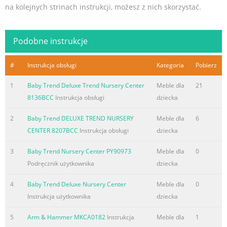
na kolejnych strinach instrukcji, możesz z nich skorzystać.
Podobne instrukcje
#
Instrukcja obsługi
Kategoria
Pobierz
1
Baby Trend Deluxe Trend Nursery Center
Meble dla
21
8136BCC
Instrukcja obsługi
dziecka
2
Baby Trend DELUXE TREND NURSERY
Meble dla
6
CENTER 8207BCC
Instrukcja obsługi
dziecka
3
Baby Trend Nursery Center PY90973
Meble dla
0
Podręcznik użytkownika
dziecka
4
Baby Trend Deluxe Nursery Center
Meble dla
0
Instrukcja użytkownika
dziecka
5
Arm & Hammer MKCA0182
Instrukcja
Meble dla
1