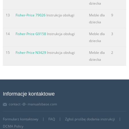
dziecka
13
Fisher-Price 79026
Instrukcja obsługi
Meble dla
9
dziecka
14
Fisher-Price G9158
Instrukcja obsługi
Meble dla
3
dziecka
15
Fisher-Price N3429
Instrukcja obsługi
Meble dla
2
dziecka
Informacje kontaktowe
contact -@- manualsbase.com
Formularz kontaktowy
FAQ
Zgłoś prośbę dodania instrukcji
DCMA Policy