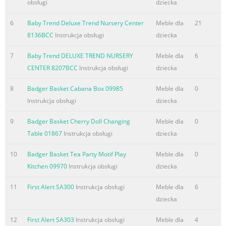
obsługi
dziecka
6
Baby Trend Deluxe Trend Nursery Center
Meble dla
21
8136BCC
Instrukcja obsługi
dziecka
7
Baby Trend DELUXE TREND NURSERY
Meble dla
6
CENTER 8207BCC
Instrukcja obsługi
dziecka
8
Badger Basket Cabana Box 09985
Meble dla
0
Instrukcja obsługi
dziecka
9
Badger Basket Cherry Doll Changing
Meble dla
0
Table 01867
Instrukcja obsługi
dziecka
10
Badger Basket Tea Party Motif Play
Meble dla
0
Kitchen 09970
Instrukcja obsługi
dziecka
11
First Alert SA300
Instrukcja obsługi
Meble dla
6
dziecka
12
First Alert SA303
Instrukcja obsługi
Meble dla
4