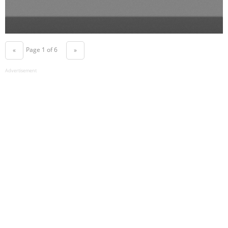
Page 1 of 6
«
»
Advertisement