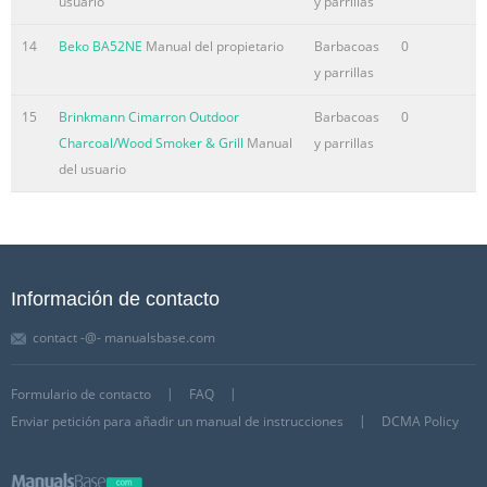
usuario
y parrillas
14
Beko BA52NE
Manual del propietario
Barbacoas
0
y parrillas
15
Brinkmann Cimarron Outdoor
Barbacoas
0
Charcoal/Wood Smoker & Grill
Manual
y parrillas
del usuario
Información de contacto
contact -@- manualsbase.com
Formulario de contacto
FAQ
Enviar petición para añadir un manual de instrucciones
DCMA Policy