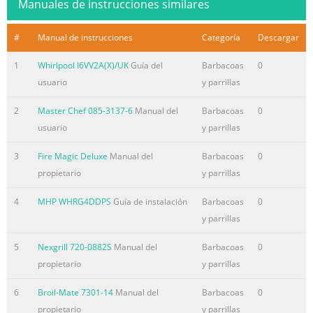
Manuales de instrucciones similares
#
Manual de instrucciones
Categoría
Descargar
1
Whirlpool I6VV2A(X)/UK
Guía del
Barbacoas
0
usuario
y parrillas
2
Master Chef 085-3137-6
Manual del
Barbacoas
0
usuario
y parrillas
3
Fire Magic Deluxe
Manual del
Barbacoas
0
propietario
y parrillas
4
MHP WHRG4DDPS
Guía de instalación
Barbacoas
0
y parrillas
5
Nexgrill 720-0882S
Manual del
Barbacoas
0
propietario
y parrillas
6
Broil-Mate 7301-14
Manual del
Barbacoas
0
propietario
y parrillas