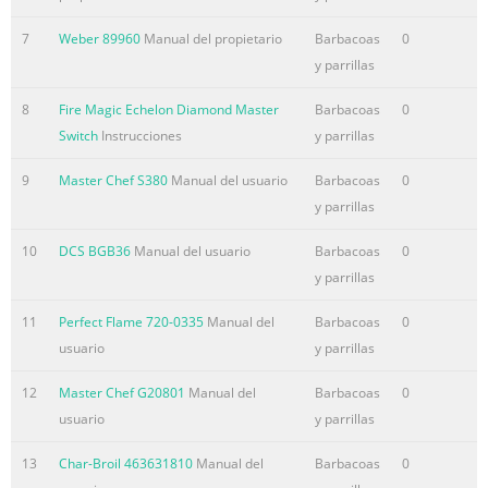
7
Weber 89960
Manual del propietario
Barbacoas
0
y parrillas
8
Fire Magic Echelon Diamond Master
Barbacoas
0
Switch
Instrucciones
y parrillas
9
Master Chef S380
Manual del usuario
Barbacoas
0
y parrillas
10
DCS BGB36
Manual del usuario
Barbacoas
0
y parrillas
11
Perfect Flame 720-0335
Manual del
Barbacoas
0
usuario
y parrillas
12
Master Chef G20801
Manual del
Barbacoas
0
usuario
y parrillas
13
Char-Broil 463631810
Manual del
Barbacoas
0