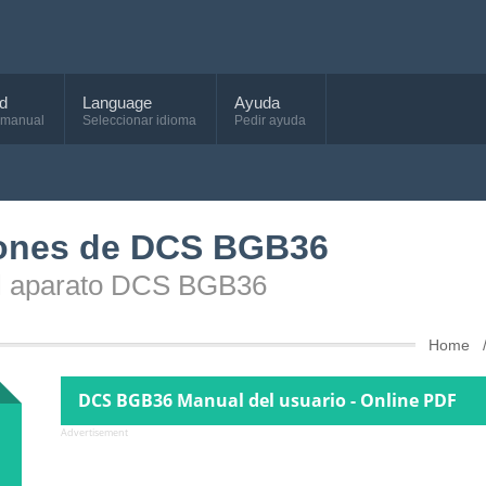
d
Language
Ayuda
 manual
Seleccionar idioma
Pedir ayuda
iones de DCS BGB36
el aparato DCS BGB36
Home
DCS BGB36 Manual del usuario - Online PDF
Advertisement