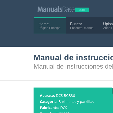
Home
Buscar
Uploa
Página Principal
Encontral manual
Añadir
Manual de instrucc
Manual de instrucciones d
Aparato:
DCS BGB36
Categoría:
Barbacoas y parrillas
Fabricante:
DCS