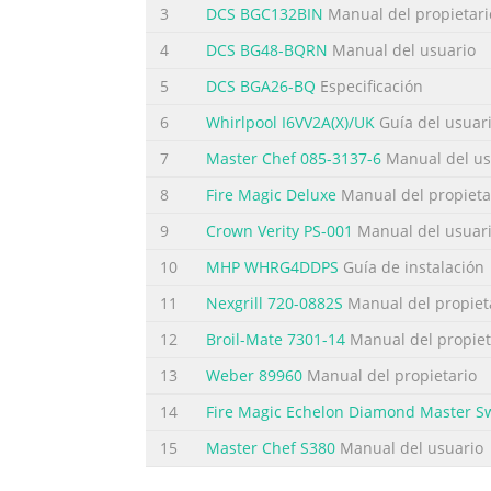
3
DCS BGC132BIN
Manual del propietari
4
DCS BG48-BQRN
Manual del usuario
5
DCS BGA26-BQ
Especificación
6
Whirlpool I6VV2A(X)/UK
Guía del usuar
7
Master Chef 085-3137-6
Manual del us
8
Fire Magic Deluxe
Manual del propieta
9
Crown Verity PS-001
Manual del usuar
10
MHP WHRG4DDPS
Guía de instalación
11
Nexgrill 720-0882S
Manual del propiet
12
Broil-Mate 7301-14
Manual del propiet
13
Weber 89960
Manual del propietario
14
Fire Magic Echelon Diamond Master S
15
Master Chef S380
Manual del usuario