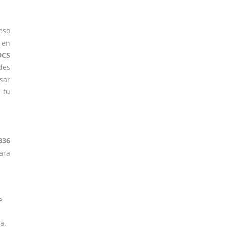
eso
 en
DCS
edes
sar
 tu
B36
ara
s
a.