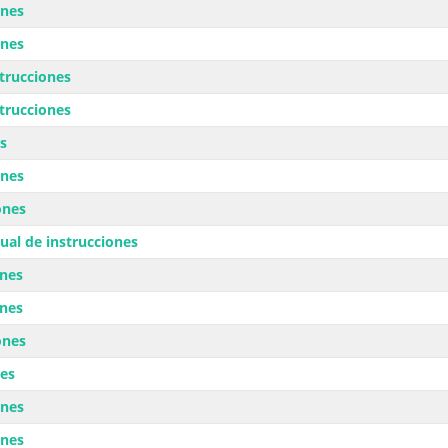
ones
ones
trucciones
trucciones
s
ones
ones
al de instrucciones
ones
ones
ones
nes
ones
ones