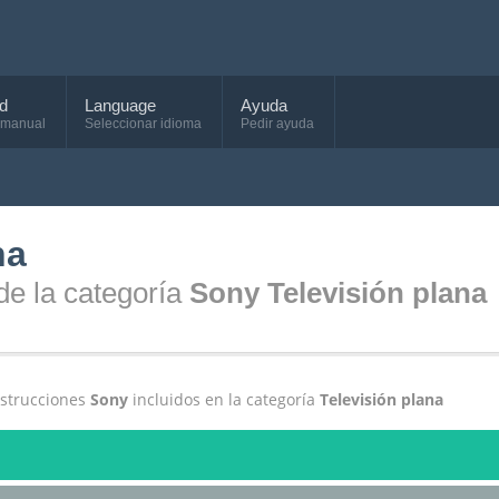
d
Language
Ayuda
 manual
Seleccionar idioma
Pedir ayuda
na
de la categoría
Sony Televisión plana
nstrucciones
Sony
incluidos en la categoría
Televisión plana