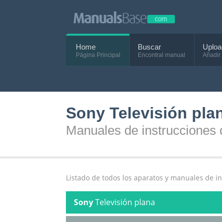
Home
Buscar
Uploa
Página Principal
Encontral manual
Añadir
Sony Televisión pla
Manuales de instrucciones 
Listado de todos los aparatos y manuales de i
Sony
Televisión plana