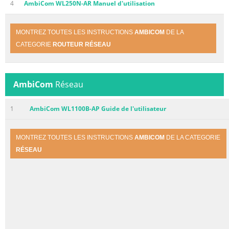
4
AmbiCom WL250N-AR Manuel d'utilisation
MONTREZ TOUTES LES INSTRUCTIONS
AMBICOM
DE LA
CATEGORIE
ROUTEUR RÉSEAU
AmbiCom
Réseau
1
AmbiCom WL1100B-AP Guide de l'utilisateur
MONTREZ TOUTES LES INSTRUCTIONS
AMBICOM
DE LA CATEGORIE
RÉSEAU