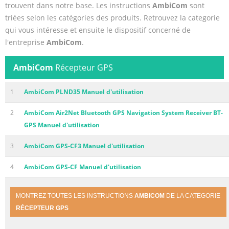
trouvent dans notre base. Les instructions
AmbiCom
sont
triées selon les catégories des produits. Retrouvez la categorie
qui vous intéresse et ensuite le dispositif concerné de
l'entreprise
AmbiCom
.
AmbiCom
Récepteur GPS
1
AmbiCom PLND35 Manuel d'utilisation
2
AmbiCom Air2Net Bluetooth GPS Navigation System Receiver BT-
GPS Manuel d'utilisation
3
AmbiCom GPS-CF3 Manuel d'utilisation
4
AmbiCom GPS-CF Manuel d'utilisation
MONTREZ TOUTES LES INSTRUCTIONS
AMBICOM
DE LA CATEGORIE
RÉCEPTEUR GPS