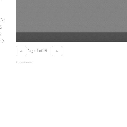
ウン
も
く
ダウ
Page 1 of 19
«
»
Advertisement