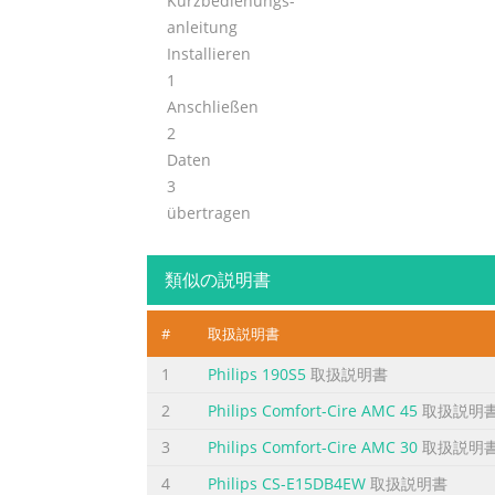
Kurzbedienungs-
anleitung
Installieren
1
Anschließen
2
Daten
3
übertragen
Los geht’s -
4
類似の説明書
Musik hören!
ページ2に含まれる内容の要旨
#
取扱説明書
Support? Besuchen Sie www.philips.com/welc
1
Philips 190S5
取扱説明書
verfügbaren Software- Upgrades sowie Lösun
2
Philips Comfort-Cire AMC 45
取扱説明
ページ3に含まれる内容の要旨
3
Philips Comfort-Cire AMC 30
取扱説明
Need help? Look up our Support Centre webs
4
Philips CS-E15DB4EW
取扱説明書