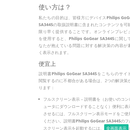
使い方は？
私たちの目的は、皆様方にデバイス
Philips GoG
SA3445
の取扱説明書に含まれたコンテンツを可
限り早く提供することです。オンラインプレビ
を使用すると、
Philips GoGear SA3445
に関し
なたが抱えている問題に対する解決策の内容が
く表示されます。
便宜上
説明書
Philips GoGear SA3445
をこちらのサイ
閲覧するのに不都合がある場合は、2つの解決策
ります：
フルスクリーン表示 – 説明書を（お使いのコン
ュータにダウンロードすることなく）便利に表
させるには、フルスクリーン表示モードをご使
ください。説明書
Philips GoGear SA3445
のフ
スクリーン表示を起動するには、
全画面表示