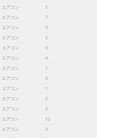
エアコン
1
エアコン
7
en Sie unser Support Center auf
エアコン
3
エアコン
2
エアコン
0
en! 45 Verpackungsinhalt 46 Übersicht
エアコン
4
nzeige der Batteriekapazität auf
 geht's - Musik hören! 51
エアコン
1
エアコン
0
エアコン
1
der CD- ROM, die im Lieferumfang Ihres
エアコン
2
rieren Sie Ihr Gerät Da Sie die
エアコン
2
om/welcome registrieren, so dass wir
エアコン
12
エアコン
3
start guide EN Quick start guide 1 IT