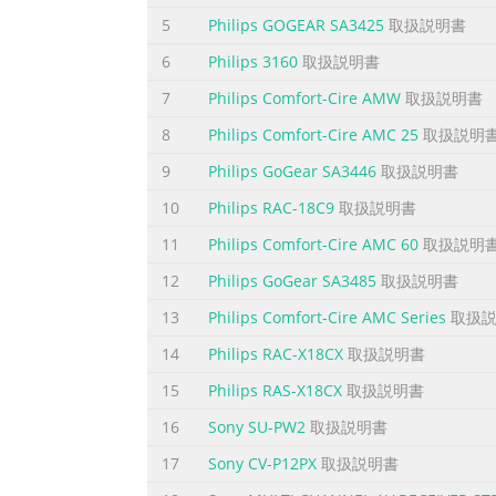
l’adresse www.philips.com/welcome
5
Philips GOGEAR SA3425
取扱説明書
ページ4に含まれる内容の要旨
6
Philips 3160
取扱説明書
¿Necesita ayuda? Consulte nuestra página 
7
Philips Comfort-Cire AMW
取扱説明書
www.philips.com/welcome
8
Philips Comfort-Cire AMC 25
取扱説明
ページ5に含まれる内容の要旨
9
Philips GoGear SA3446
取扱説明書
Inhaltsangabe DE 44 Benutzerhandbuch? 44 R
10
Philips RAC-18C9
取扱説明書
über Bedienungselemente und Anschlüsse 47
Ihrem Player 48 Daten übertragen 48 Musik-
11
Philips Comfort-Cire AMC 60
取扱説明
Ein-/Ausschalten 51 Hauptmenü 51 Navigat
12
Philips GoGear SA3485
取扱説明書
ページ6に含まれる内容の要旨
13
Philips Comfort-Cire AMC Series
取扱説
Benutzerhandbuch? Ein ausführliches Benutz
14
Philips RAC-X18CX
取扱説明書
Players enthalten ist. Zudem können Sie die
15
Philips RAS-X18CX
取扱説明書
Möglichkeit haben, Ihr Gerät zu aktualisier
Sie informieren können, sobald jeweils neue
16
Sony SU-PW2
取扱説明書
ページ7に含まれる内容の要旨
17
Sony CV-P12PX
取扱説明書
Verpackungsinhalt USB-Kabel Kopfhörer Phil