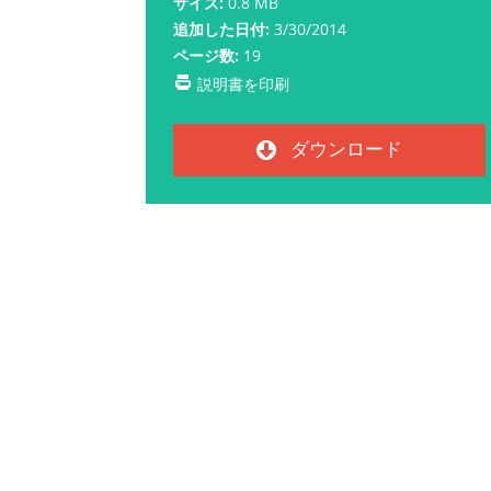
サイズ:
0.8 MB
追加した日付:
3/30/2014
ページ数:
19
説明書を印刷
ダウンロード