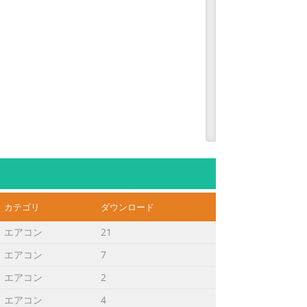
カテゴリ
ダウンロード
Flash Tutorial, die jeweils neuesten
エアコン
21
エアコン
7
エアコン
2
de notre centre d’assistance à
エアコン
4