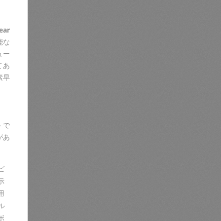
ear
能な
ュー
てあ
素早
トで
があ
ピ
示
用
ル
ボ