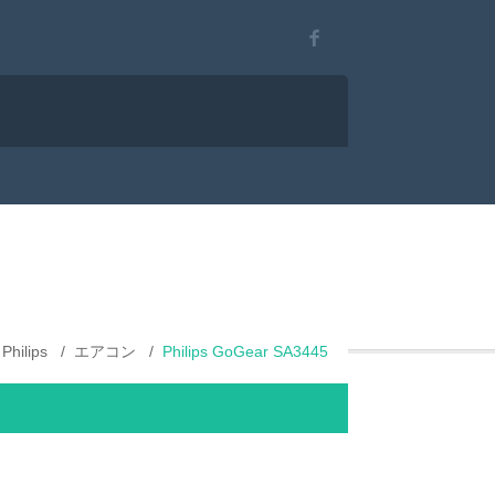
Philips
エアコン
Philips GoGear SA3445