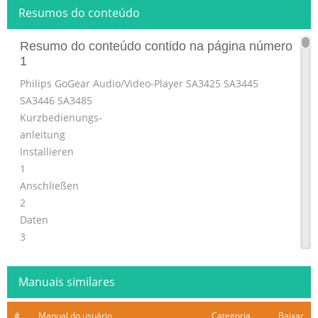
Resumos do conteúdo
Resumo do conteúdo contido na página número
1
Philips GoGear Audio/Video-Player SA3425 SA3445
SA3446 SA3485
Kurzbedienungs-
anleitung
Installieren
1
Anschließen
2
Daten
3
übertragen
Los geht’s -
Manuais similares
4
Musik hören!
#
Manual do usuário
Categoria
Baixar