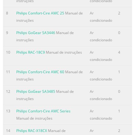
instruções
condicionado
Besuchen Sie unser Support Center auf
www.philips.com/welcome
8
Philips Comfort-Cire AMC 25
Manual de
Ar
2
instruções
condicionado
Resumo do conteúdo contido na página número
5
9
Philips GoGear SA3446
Manual de
Ar
0
Inhaltsangabe DE 44 Benutzerhandbuch? 44 Registrieren
instruções
condicionado
Sie Ihr Gerät 44 Updates und Upgrades nicht vergessen!
10
Philips RAC-18C9
Manual de instruções
Ar
4
45 Verpackungsinhalt 46 Übersicht über
condicionado
Bedienungselemente und Anschlüsse 47 Installieren 47
Anschließen und Laden 47 An PC anschließen 48 Anzeige
11
Philips Comfort-Cire AMC 60
Manual de
Ar
1
der Batteriekapazität auf Ihrem Player 48 Daten
instruções
condicionado
übertragen 48 Musik-, Bild- und Textübertragung 49
Übertragen von Videodateien 51 Los geht's - Musik hören!
12
Philips GoGear SA3485
Manual de
Ar
0
51 Ein-/Ausschalten 51 Hauptmenü 51 Navigation im und
instruções
condicionado
durch das Menü 52 Musikmodus 52 Vid
13
Philips Comfort-Cire AMC Series
Ar
1
Resumo do conteúdo contido na página número
Manual de instruções
condicionado
6
14
Philips RAC-X18CX
Manual de
Ar
2
Benutzerhandbuch? Ein ausführliches