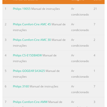
Resumo do conteúdo contido na página número
1
Philips 190S5
Manual de instruções
Ar
21
2
condicionado
Support? Besuchen Sie www.philips.com/welcome für
ausführliches Support-Material wie Bedienungsanleitung,
2
Philips Comfort-Cire AMC 45
Manual de
Ar
7
Flash Tutorial, die jeweils neuesten verfügbaren
instruções
condicionado
Software- Upgrades sowie Lösungen und Antworten auf
häufig gestellte Fragen (FAQs).
3
Philips Comfort-Cire AMC 30
Manual de
Ar
2
instruções
condicionado
Resumo do conteúdo contido na página número
3
4
Philips CS-E15DB4EW
Manual de
Ar
4
instruções
condicionado
Need help? Look up our Support Centre website
www.philips.com/welcome Besoin d’aide ? Visitez la page
5
Philips GOGEAR SA3425
Manual de
Ar
1
Web de notre centre d’assistance à l’adresse
instruções
condicionado
www.philips.com/welcome
6
Philips 3160
Manual de instruções
Ar
7
Resumo do conteúdo contido na página número
condicionado
4
¿Necesita ayuda? Consulte nuestra página Web de
7
Philips Comfort-Cire AMW
Manual de
Ar
3
Soporte técnico, www.philips.com/welcome Support?