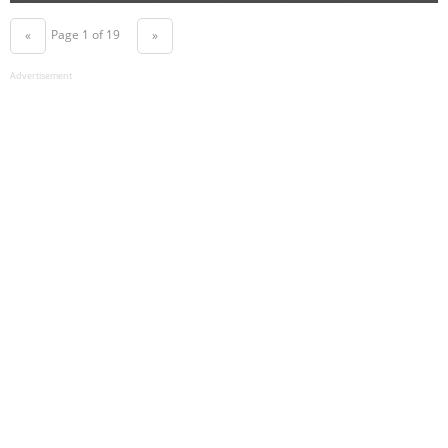
Page 1 of 19
«
»
Advertisement