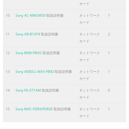
SetLunMap 3.3.3.7 DeleteLunMap 3.3.4 Advanced Array Config
カード
Commands.....
10
Sony AC-NWUM50
取扱説明書
ネットワーク
1
ページ5に含まれる内容の要旨
カード
ACCUSYS, INC. 5F, 38 TAIYUAN ST, JHUBEI, HSINCHU, TAIWAN, R.
11
Sony AR-B1474
取扱説明書
ネットワーク
2
EXPERAID COMMAND LINE INTERFACE USER GUIDE PROJECT “D
カード
DOCUMENT STATUS OFFICIAL RELEASE REV. G–05-NOV-2007 PA
3.3.7.1 UpdateSystemCode 3.3.7.2 UpdateBootCode 3.3.7.3 Up
12
Sony BKM-FW32
取扱説明書
ネットワーク
1
Appendix I. .........................................................................27
カード
ページ6に含まれる内容の要旨
13
Sony 4000CL-MAV-PBIO
取扱説明書
ネットワーク
1
ACCUSYS, INC. 5F, 38 TAIYUAN ST, JHUBEI, HSINCHU, TAIWAN, R.
カード
EXPERAID COMMAND LINE INTERFACE USER GUIDE PROJECT “D
DOCUMENT STATUS OFFICIAL RELEASE REV. G–05-NOV-2007 PAG
14
Sony FA-ST1AM
取扱説明書
ネットワーク
0
Introduction This user guide provides eXpeRAID Command Line 
カード
instructions for configuring and maintaining your eXpeRAID. B
15
Sony MVC-FDR3/FDR3E
取扱説明書
ネットワーク
1
CLI, we assume that you have already installed your controller
カード
If you have not yet installed eXpeRAID, see Accu
ページ7に含まれる内容の要旨