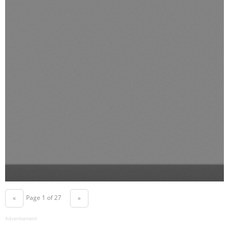
Page 1 of 27
«
»
Advertisement