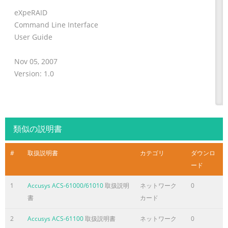
eXpeRAID
Command Line Interface
User Guide
Nov 05, 2007
Version: 1.0
類似の説明書
#
取扱説明書
カテゴリ
ダウンロ
ページ2に含まれる内容の要旨
ード
ACCUSYS, INC. 5F, 38 TAIYUAN ST, JHUBEI, HSINCHU, TAIWAN, R.
1
Accusys ACS-61000/61010
取扱説明
ネットワーク
0
EXPERAID COMMAND LINE INTERFACE USER GUIDE PROJECT “D
書
カード
DOCUMENT STATUS OFFICIAL RELEASE REV. G–05-NOV-2007 PA
Revision History Rev – A JeffChang 1. Initial Draft. 11-JUN -2007
2
Accusys ACS-61100
取扱説明書
ネットワーク
0