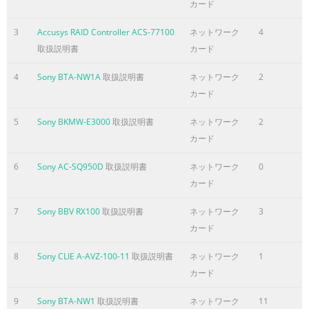
Removed unnecessary commands and modified command Sho
カード
AUG -2007 names to match GUI’s. 3. Modified some command
3
Accusys RAID Controller ACS-77100
ネットワーク
4
parameters of command Rev – C ‘SetLunMap’, ‘CreateShot’ and 
取扱説明書
カード
ページ3に含まれる内容の要旨
4
Sony BTA-NW1A
取扱説明書
ネットワーク
2
ACCUSYS, INC. 5F, 38 TAIYUAN ST, JHUBEI, HSINCHU, TAIWAN, R.
カード
EXPERAID COMMAND LINE INTERFACE USER GUIDE PROJECT “D
DOCUMENT STATUS OFFICIAL RELEASE REV. G–05-NOV-2007 PA
5
Sony BKMW-E3000
取扱説明書
ネットワーク
2
Contents 1. Introduction...............................................................
カード
Overview..........................................................................................
2. Using CLI...................................................
6
Sony AC-SQ950D
取扱説明書
ネットワーク
0
カード
ページ4に含まれる内容の要旨
7
Sony BBV RX100
取扱説明書
ネットワーク
3
ACCUSYS, INC. 5F, 38 TAIYUAN ST, JHUBEI, HSINCHU, TAIWAN, R.
カード
EXPERAID COMMAND LINE INTERFACE USER GUIDE PROJECT “D
DOCUMENT STATUS OFFICIAL RELEASE REV. G–05-NOV-2007 PA
8
Sony CLIE A-AVZ-100-11
取扱説明書
ネットワーク
1
3.3.3 Basic Array Configuration
カード
Commands.........................................................16 3.3.3.1 Cre
DeleteArray 3.3.3.3 CreateJBOD 3.3.3.4 DeleteJBOD 3.3.3.5 SetSl
9
Sony BTA-NW1
取扱説明書
ネットワーク
11