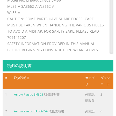
Model No. EH86-A EH86S LM86
ML86-A SA8662-A VL8662-A
WL86-A
CAUTION: SOME PARTS HAVE SHARP EDGES. CARE
MUST BE TAKEN WHEN HANDLING THE VARIOUS PIECES
TO AVOID A MISHAP. FOR SAFETY SAKE, PLEASE READ
709141207
SAFETY INFORMATION PROVIDED IN THIS MANUAL
BEFORE BEGINNING CONSTRUCTION. WEAR GLOVES
BUILDING DIMENSIONS
* Size rounded off to the nearest foot
類似の説明書
WHEN HANDLING METAL PARTS.
ページ2に含まれる内容の要旨
#
取扱説明書
カテゴ
ダウン
リ
ロード
BEFORE YOU BEGIN.... A2 Owner's Manual Before
beginning construction, check local building codes
1
Arrow Plastic EH86S
取扱説明書
外部記
2
regarding footings, location and other requirements.
憶装置
Study and understand this owner's manual. Important
information and helpful tips will make your construction
2
Arrow Plastic SA8662-A
取扱説明書
外部記
0