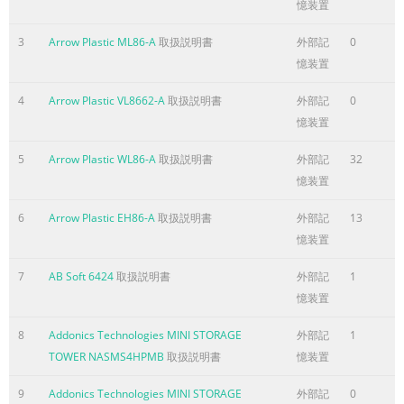
easier and more enjoyable. Assembly Instructions:
憶装置
Instructions are supplied in this manual and contain all
3
Arrow Plastic ML86-A
取扱説明書
外部記
0
appropriate information for your building model. Review
憶装置
all instructions before you begin, and during assembly,
follow the step se
4
Arrow Plastic VL8662-A
取扱説明書
外部記
0
憶装置
ページ3に含まれる内容の要旨
PLAN AHEAD.... A3 Watch the Weather: Be sure the day
5
Arrow Plastic WL86-A
取扱説明書
外部記
32
you select to install your building is dry and calm. Do not
憶装置
attempt to assemble your building on a windy day. Be
careful on wet or muddy ground. Teamwork: Whenever
6
Arrow Plastic EH86-A
取扱説明書
外部記
13
possible, two or more people should work together to
憶装置
assemble your building. One person can position parts or
7
AB Soft 6424
取扱説明書
外部記
1
panels while the other is able to handle the fasteners
憶装置
and the tools. Tools and Materials: These are some basic
tools and materials you will need for the construction of
8
Addonics Technologies MINI STORAGE
外部記
1
TOWER NASMS4HPMB
取扱説明書
憶装置
ページ4に含まれる内容の要旨
SAFETY FIRST.... A4 Safety precautions are important to
9
Addonics Technologies MINI STORAGE
外部記
0