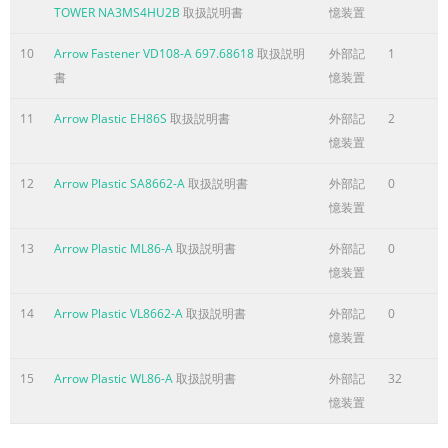
follow throughout the construction of your building.
TOWER NA3MS4HU2B
取扱説明書
憶装置
�Care must be taken when handling various �Practice
10
Arrow Fastener VD108-A 697.68618
取扱説明
外部記
1
caution with the tools being used in the pieces of your
書
憶装置
building since some contain assembly of this building. Be
familiar with the sharp edges. Please wear work gloves,
11
Arrow Plastic EH86S
取扱説明書
外部記
2
eye operation of all power tools. protection and long
憶装置
sleeves when assembling or performing any maintenance
on your build- ing. safety edge sharp edge sharp edge sa
12
Arrow Plastic SA8662-A
取扱説明書
外部記
0
憶装置
ページ5に含まれる内容の要旨
CARE & MAINTENANCE.... A5 Web Finish: For long lasting
13
Arrow Plastic ML86-A
取扱説明書
外部記
0
finish, periodically clean and wax the exterior surface.
憶装置
Touch- up scratches as soon as you notice them on your
14
Arrow Plastic VL8662-A
取扱説明書
外部記
0
unit. Immediately clean the area with a wire brush; wash
憶装置
it and apply touch-up paint per manufacturer's
recommendation. Roof: Keep roof clear of leaves and
15
Arrow Plastic WL86-A
取扱説明書
外部記
32
snow with long handled, soft-bristled broom. Heavy
憶装置
amounts of snow on roof can damage building making it
unsafe to enter. In snow country, Roof Strengthening Kits