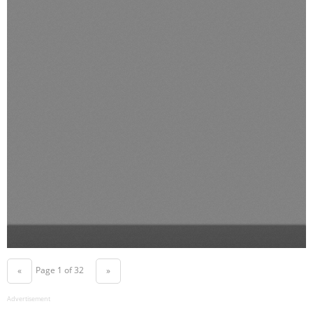
Page 1 of 32
«
»
Advertisement